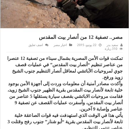
مصر.. تصفية 12 من أنصار بيت المقدس
سعيد بدر
22 يونيو، 2015
اخبار مصر
اضف تعليق
310 زيارة
تمكنت قوات الأمن المصرية بشمال سيناء من تصفية 12 عنصرا
من عناصر تنظيم “أنصار بيت المقدس” في عمليات قصف
جوي لمروحيات الأباتشي لمعاقل أنصار التنظيم جنوب الشيخ
زويد ورفح.
وأكدت مصادر أمنية أن معلومات وردت إلى أجهزة الأمن بوجود
خلية تابعة لأنصار بيت المقدس بقرية الظهير جنوب الشيخ زويد،
فقامت مروحيات الاباتشي بقصف سيارة يستقلها 5 عناصر من
أنصار بيت المقدس، وأسفرت عمليات القصف عن تصفية 9
عناصر وإصابة 9 آخرين.
يأتي هذا في الوقت الذي استهدفت فيه قوات الصاعقة خلية
تابعة لأنصار بيت المقدس بقرية “أبو شنار” جنوب رفح وقتلت 3
عناصر تنتمي للتنظيم.