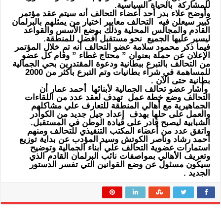
للمشاركة بالحياة السياسية.
وأوضح علاء بدر أحد أعضاء التحالف أنه سيتم عقد مؤتمر
كبير سيعلن فيه التحالف معايير اختيار من يمثلهم بالبرلمان
القادم والمجالس المحلية وذلك بوضع الأسس والقواعد
ليسير عليها الجميع نحو مستقبل أفضل للمنطقة.
فيما ذكر محمود سلامة عضو التحالف أنه تم خلال المؤتمر
الإعلان عن حملة بعنوان ” محتاج غطاء ” وقام كل عضو
من التحالف بالتبرع ببطانية ودعوة المقتدرين بحي الجمالية
للمساهمة في شراء بطانيات وتم التبرع بأكثر من 2000
بطانية حتى الآن .
وأشار عضو تحالف الجمالية لأبنائها أحمد عمار أن
التحالف وضع خطة عمل تهدف لعقد عدد من اللقاءات
الجماهيرية مع أهالي المنطقة للتعارف علي مشاكلهم
والعمل على حلها بهدف إعداد جيل جديد من الكوادر
الشبابية ليصبح قادر على قيادة الوطن في المستقبل.
واتفق عدد من أعضاء المكتب التنفيذي للتحالف ومنهم
أحمد رشاد وناصر الكوتش وسيد المؤدب عن بداية توزيع
استمارات عضوية التحالف علي أبناء الجمالية وتوضيح
وتعريف الأهالي بمواصفات نائب البرلمان القادم الذي
سيكون مسئول عن وضع القوانين التي تفسر الدستور
الجديد .