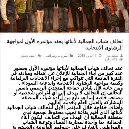
تحالف شباب الجمالية لأبنائها يعقد مؤتمره الأول لمواجهة
الرشاوى الانتخابية
سعيد بدر
16 يناير، 2015
منوعات وطرائف
اضف تعليق
412 زيارة
عقد تحالف شباب الجمالية لأبنائها مؤتمره الأول بحضور
عدد كبير من أبناء الجمالية للإعلان عن أهدافه ومبادئه في
الفترة القادمة التي تتواكب مع إجراء الانتخابات البرلمانية
وكيفية مواجهة الرشاوى الانتخابية والدعاية السوداء .
ومن جانبه قال شادي خفاجة المتحدث الرسمي باسم
التحالف إن التحالف لا يهدف إلي أي أغراض شخصية أو
مصلحة خاصة إنما هو نابع من إرادة شباب المنطقة
للمشاركة بالعمل العام وخدمة أهاليهم.
وأضاف خفاجة خلال المؤتمر الأول للتحالف شباب الجمالية
لأبنائها الذي أقيم بقاعة نجيب محفوظ بجمعية فدى
بمنطقة الجمالية أن الهدف من التحالف ليكون أبناء
الجمالية يدا واحدة لمحاربة الفساد وتوعية الشباب
والمواطنين بالتعارف علي حقوقهم القانونية والدستورية