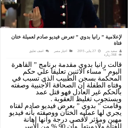
لإعلامية ” رانيا بدوي ” تعرض فيديو صادم لعميلة ختان
فتاة
سعيد بدر
27 يناير، 2015
اخبار مصر
اضف تعليق
368 زيارة
قالت رانيا بدوي مقدمة برنامج ” القاهرة
اليوم ” مساء الاثنين تعليقا علي حكم
المحكمة بسجن الطبيب الذي تسبب في
وفتاه الطفلة إن الصحافة الأجنبية وصفته
بالحكم غير العادل فهو قتل عمد
ويستجوب تغليظ العقوبة .
وقامت ” بدوي ” بعرض فيديو صادم لفتاه
يجري لها عمليه الختان ووصفته بأنه فيديو
مهين ومؤثر لأقصي درجة وأنها إهانة
للفتاة ولآدميتها وأن 90 % من الأسر