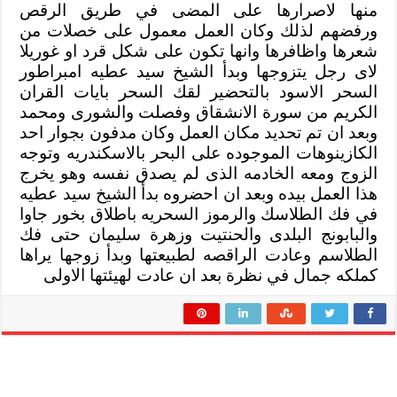
منها لاصرارها على المضى في طريق الرقص
ورفضهم لذلك وكان العمل معمول على خصلات من
شعرها واظافرها وانها تكون على شكل قرد او غوريلا
لاى رجل يتزوجها وبدأ الشيخ سيد عطيه امبراطور
السحر الاسود بالتحضير لقك السحر بايات القران
الكريم من سورة الانشقاق وفصلت والشورى ومحمد
وبعد ان تم تحديد مكان العمل وكان مدفون بجوار احد
الكازينوهات الموجوده على البحر بالاسكندريه وتوجه
الزوج ومعه الخادمه الذى لم يصدق نفسه وهو يخرج
هذا العمل بيده وبعد ان احضروه بدأ الشيخ سيد عطيه
في فك الطلاسك والرموز السحريه باطلاق بخور جاوا
والبابونج البلدى والحنتيت وزهرة سليمان حتى فك
الطلاسم وعادت الراقصه لطبيعتها وبدأ زوجها يراها
كملكه جمال في نظرة بعد ان عادت لهيئتها الاولى