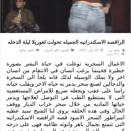
الراقصه الاسكندرانيه الجميله تحولت لغوريلا ليلة الدخله
سعيد بدر
28 يناير، 2015
قصص عالم السحر
اضف تعليق
511 زيارة
الاعمال السحريه توغلت في حياة البشر بصورة
خطيرة فحينما يرغب انسان في الانتقام من انسان
اخر ولا يملك الوسيله لذلك فانه يلجأ الى السحرة
والدجالين لصنع سحر يدمر به حياه الاخر ويقلب حياته
راسا على عقب ويجعله صريع للامراض المستعصيه
التى لا يستطيع الطب في التوصل لعلاجها ويدمر
حياتها الماديه من خلال سحر خراب الديار ووقف
الحال وفى هذه الحلقه يروى لنا الشيخ سيد عطيه
امبراطور السحر الاسود قصه الراقصه الاسكندرانيه
التى تتمتع بجمال باهر وانوثه طاغيه فهى على درجه
كبيره من الجمال وتجيد هز الوسط حيث تزوجت