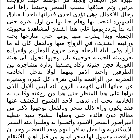
مرتين وتم طلاقها بسبب السحر وحينما راها احد
رجال الاعمال وهى تؤدى احدى فقراتها باحد الفنادق
الشهيره اعجب بها وهام حبا بها من اول نظره حتى
انه بدأ يتردد يوميا على هذا الفندق لمشاهدة محبوبته
الجميله وبدأ يتقرب منها يوميا حتى صارحها بحبه
ورغبته الشديده في الزواج منها وبالفعل كان له ما
اراد وفى ليلة الدخله وبعد خروج المعازيم وانفراده
بعروسته الجميله فوجىء بان وجهها تحول الى هيئة
الغوريلا فجن جنونه وكاد يطلقها ودارة مشاجره بين
الطرفين واحتد الامر بينهما لولا تدخل الخادمه
المقربه من الراقصه والتى تعرف كل كبيره وصغيره
عن حياتها التى افهمت الزوج بانه ليس الاول الذى
يراها على هذا المنظر حتى هدا من روعته وقالت له
الخادمه يجب ان نذهب لاحد الشيوخ للكشف عنها
فقد يكون وراء ذلك سحر وبالفعل توجهوا لاكثر من
معالج دون فائدة حتى وصلوا للشيخ سيد عطيه
امبراطور السحر الاسود واتصلوا به وطلبوا منه السفر
للاسكندريه وبالفعل سافر اليهم وبعد التحضير وجد ان
الراقصه معمول لها سحر اسود من قبل اهلها للانتقام