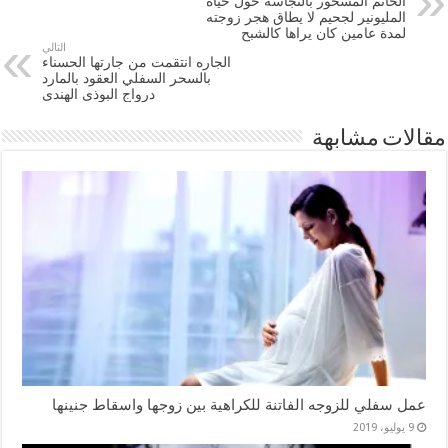
الخاتم المسحور بالنجاسه حول حياة
المليونير لجحيم لا يطاق هجر زوجته
لمدة عامين كان يراها كالشبح
التالي
الجاره انتقمت من جارتها الحسناء
بالسحر السفلي العقود بالمارد
درواج البوذى الهندى
مقالات مشابهة
عمل سفلي للزوجه الفاتنة للكراهية بين زوجها واسقاط جنينها
9 يوليو، 2019