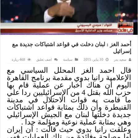
أحمد الغز : لبنان دخلت في قواعد اشتباكات جديدة مع
إسرائيل
سعيد بدر
30 يناير، 2015
سياسة
اضف تعليق
468 زيارة
قال احمد الغز المحلل السياسي مع
الإعلامية رانيا بدوي مقدمة برنامج القاهرة
اليوم أن هناك أخبار عن عملية قام بها
حزب الله بقتل 4 من الإسرائيليين ردا علي
ما قامت به قوات الاحتلال في مدينة
القنيطرة وأن ذلك بمثابة قواعد اشتباكات
جديدة دخلتها لبنان مع الجيش الإسرائيلي
وهي بمثابة عملية نوعية ومؤلمة جدا .
وعلقت رانيا بدوي حيث قالت : أن إيران
لها مصلحة وفائدة من تلك العمليات فهي