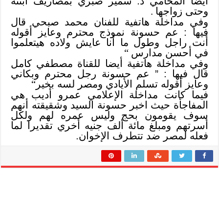
أيضا المحامي د. سمير صبري بمصاريف ابنته
وحتى زواجها
.
وفي مداخلة هاتفية للفنان محمد صبحي قال
فيها : عم حسونة نموذج محترم وعايز أقوله
أنت راجل وطول ما أنا عايش ولاده هيتعلموا
في أحسن مدارس
“
وفي مداخلة هاتفية أيضا للقناة مصطفي كامل
قال فيها : ” عم حسونة رجل محترم وبكاني
وعايز أقوله تسلم الأيادي ومصر لسه بخير
“
فيما كانت مداخلة الإعلامي عمرو أديب هي
المفاجأة حيث اخبر حسونة السيد وشقيقته أنهم
سوف يقومون بحج وليس عمره لهم ولكل
أسرتهم ومبلغ مائة ألف جنيه أخري تقديرا لما
فعله لمصر ضد تتطرف الإخوان.