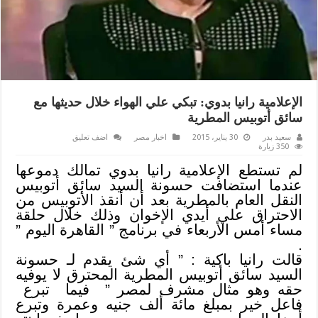
الإعلامية رانيا بدوي: تبكي علي الهواء خلال حديثها مع
سائق أتوبيس المطرية
سعيد بدر
30 يناير، 2015
اخبار مصر
اضف تعليق
350 زيارة
لم تستطع الإعلامية رانيا بدوي تمالك دموعها
عندما استضافت حسونة السيد سائق أتوبيس
النقل العام بالمطرية بعد أن أنقذ الأتوبيس من
الاحتراق علي أيدي الإخوان وذلك خلال حلقة
مساء أمس الأربعاء في برنامج ” القاهرة اليوم ”
.
قالت رانيا باكية : ” أي شئ يقدم لـ حسونة
السيد سائق أتوبيس المطرية المحترق لا يوفيه
حقه وهو مثال مشرف لمصر ” فيما تبرع
فاعل خير بمبلغ مائة ألف جنيه وعمرة وتبرع