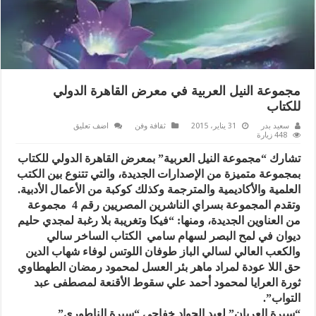
مجموعة النيل العربية في معرض القاهرة الدولي
للكتاب
سعيد بدر
31 يناير، 2015
ثقافة وفن
اضف تعليق
448 زيارة
تشارك “مجموعة النيل العربية” بمعرض القاهرة الدولي للكتاب
بمجموعة متميزة من الإصدارات الجديدة، والتي تتنوع بين الكتب
العلمية والأكاديمية والمترجمة وكذلك كوكبة من الأعمال الأدبية.
وتقدم المجموعة بسراي الناشرين المصريين رقم 4 مجموعة
من العناوين الجديدة، ومنها: “فيكا وتغريبة بلا رغبة لمجدي حليم
ديوان في لمح البصر لسهام سامي الكتاب الساخر سالي
والكعب العالي لسالي الباز طوفان اللوتس لوفاء شهاب الدين
حق اللا عودة لمراد ماهر بئر العسل لمحمود رمضان الطهطاوي
ثورة العرايا لمحمود أحمد علي سقوط الأقنعة لمصطفى عبد
التواب”.
“سيرة العريان” لعبد الجواد خفاجي “سيرة الناطوري”