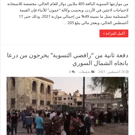
من موازنتها السنوية البالغة 405 ملايين دولار للعام الحالي، مخصصة للاستجابة
لاحتياجات لاجئين في الأردن. وبحسب وكالة “عمون” للأنباء فإن القيمة
المستلمة تمثل ما نسبته 49% من إجمالي موازنة 2021، وذلك حتى 17
أغسطس الحالي، وبعجز مالي يبلغ 205 …
أكمل القراءة »
دفعة ثانية من “رافضي التسوية” يخرجون من درعا
باتجاه الشمال السوري
26 أغسطس، 2021
تحقيقات
0