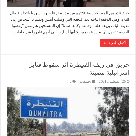
خرج عدد من المسلحين وعائلاتهم من مدينة درعا جنوب سوريا باتجاه شمال
البلاد، وهي الدفعة الثانية بعد الدفعة التي وصلت أمس وتضم 8 أشخاص إلى
مدينة الباب بريف حلب. وقالت وكالة “سانا” إن المسلحين هم ممن “رفضوا
التسوية” دون أن تحدد عددهم، إلا أنها أشارت إلى أنهم غادروا عبر حافلتين …
أكمل القراءة »
حريق في ريف القنيطرة إثر سقوط قنابل
إسرائيلية مضيئة
26 أغسطس، 2021
تحقيقات
0