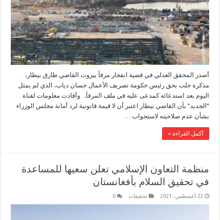
أصدر المحقق العدلي في قضية انفجار مرفأ بيروت القاضي طارق بيطار،
مذكرة جلب بحق رئيس حكومة تصريف الأعمال حسان دياب، الذي لم يمثل
اليوم بعد استدعائه كمدعى عليه في ملف المرفأ. وأفادت معلومات لقناة
“الجديد” بأن القاضي بيطار اعتبر أن لا قيمة قانونية لرد أمانة مجلس الوزراء
بشأن عدم صلاحيته لاستجواب …
أكمل القراءة »
منظمة التعاون الإسلامي تعلن سعيها للمساعدة
في تحقيق السلام بأفغانستان
22 أغسطس، 2021
تحقيقات
0