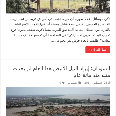
ذكرت وسائل إعلام سورية أن حريقا نشب في أحراش قرية بئر عجم بريف
القنيطرة الجنوبي الغربي نتيجة قنابل مضيئة أطلقتها القوات الإسرائيلية
بالقرب من السلك الشائك الملاصق للقرية. بينما ذكرت صفحة يديرها فرع
“حزب البعث العربي الاشتراكي” في المحافظة أن “خمس قذائف مضيئة
معادية” أطلقت باتجاه حرش بئر عجم في …
أكمل القراءة »
السودان: إيراد النيل الأبيض هذا العام لم يحدث
مثله منذ مائة عام
26 أغسطس، 2021
تحقيقات
0