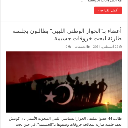
مع الطروحات الروسية”. …
أكمل القراءة »
أعضاء بـ”الحوار الوطني الليبي” يطالبون بجلسة
طارئة لبحث خروقات جسيمة
29 أغسطس، 2021
تحقيقات
0
طالب 44 عضوا بملتقى الحوار السياسي الليبي المبعوث الأممي يان كوبيش
بعقد جلسة طارئة لمعالجة خروقات وصفوها بـ”الجسيمة”، في حين بحث