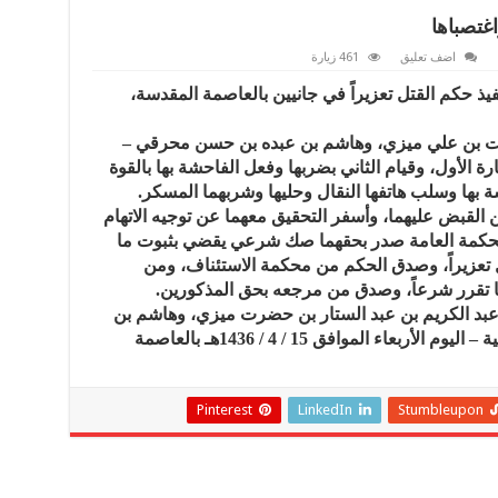
اغتصباها
اضف تعليق
461 زيارة
نفيذ حكم القتل تعزيراً في جانيين بالعاصمة المقدسة،
ضرت بن علي ميزي، وهاشم بن عبده بن حسن محرقي –
الأول، وقيام الثاني بضربها وفعل الفاحشة بها بالقوة
 بها وسلب هاتفها النقال وحليها وشربهما المسكر.
لقبض عليهما، وأسفر التحقيق معهما عن توجيه الاتهام
 المحكمة العامة صدر بحقهما صك شرعي يقضي بثبوت ما
ل تعزيراً، وصدق الحكم من محكمة الاستئناف، ومن
ما تقرر شرعاً، وصدق من مرجعه بحق المذكورين.
ين عبد الكريم بن عبد الستار بن حضرت ميزي، وهاشم بن
عبده بن حسن محرقي – سعوديي الجنسية – اليوم الأربعاء الموافق 15 / 4 / 1436هـ بالعاصمة
Pinterest
LinkedIn
Stumbleupon