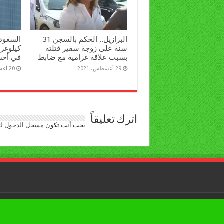
البرازيل.. الحكم بالسجن 31
سنة على زوجة سفير قتلته
كيلوغرا
بسبب علاقة غرامية مع ضابط
في أحش
29 أغسطس، 2021
20 أغسطس، 2021
اترك تعليقاً
يجب أنت تكون
مسجل الدخول
لت
جميع الحقوق محفوظة © لبوابة العرب اليوم 2026