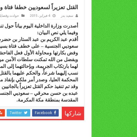
القتل تعزيراً لسعوديين خطفا فتاة و
سعيد بدر
4 فبراير، 2015
حوادث وقضايا
أصدرت وزارة الداخلية اليوم بياناً حول ت
وفيما يلي نص البيان:
أقدم عبد الكريم بن عبد الستار بن ح
سعوديي الجنسية – على خطف فتاة بسيارة 
وفض بكارتها ومحاولة الأول فعل الفاحشة
وبفضل من الله تمكنت سلطات الأمن من ا
لهما بارتكاب الجريمة، وبإحالتهما إلى
نسب إليهما شرعاً، والحكم عليهما بالقت
المحكمة العليا، وصدر أمر ملكي بإنفاذ 
وقد تم تنفيذ حكم القتل تعزيراً بالجاني
المقدسة بمنطقة مكة المكرمة.
Twitter
Facebook
شاركها