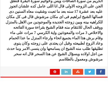
الكريم من سورة الصافات ويس وخواتيم سورة البقرة فنطق
الجن على الزوجه الاولى قال انا اللى عامل كده علشان اتجوز
عليه بعد عشرة 17 سنه بعد ما تعبت وشقيت معاه السنين دى
فسالها الشيخ ابراهيم فى اى مكان مرشوش قال فى كل مكان
للكراهيه بينه وبين زوجته الجديده والموجودين من الاهل بالمنزل
ووقف الحال للانتقام منه فقام الشيخ بقراءة سورة الفاتحه
والاخلاص 3 مرات والمعوذتين واية الكرسي 7 مرات على ماء
وقام برش هذا الماء بجميع انحاء وارجاء المنزل ما عدا الحمام
وعاد الزوج لطبيعته وقبل ان يعتدى على زوجته وكان ينوى
تطليقها طلب منه الشيخ ان يسامحها وان ينسى الامر وما حدث
من اجل اولاده وبسؤال الشيخ عن هذا السحر قال انه سحر
مرشوش ومعمول بالطلاسم