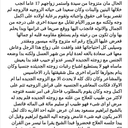
الحال مان متزوجا من سيدة واستمر زواجهم 17 عاما انجب
خلالها البنين والبنات وكان سعيدا فى حياته الزوجيه فالزوجه لم
تقصر يوما فى حقوق واجباته وتقوم برعاية اولاده على اكمل
وجه ولكنه مع مرور الايام تقابل مع سيدة اخرى على درجه من
الجمال والانوثه فانجذب اليها ووقع صريعا فى غرامها وبدا يحلم
بها وان تكون من رعيته ولم يستطع مقاومه قلبه او جمالها
فعرض عليها الزواج رغم انه متزوج ولانه ميسور ومقتدر
وسيلبى كل احتياجاتها فقد وافقت على زواج هذا الرجل وعاش
معها فى سعادة بالغه لعدة ايام من شهر العسل ولكنه بدا وضعه
الجنس مع زوجته الجديده لايسر عدو او حبيب فقد بدا يعيش
ماساه فهو لا يستطيع اشباع رغبات زوجته الجديثده جنسيا وكان
ينام بجوارها كامراه اخرى مثل شقيقتها بارد الاحاسيس
والمشاعر وكان ذلك كله لا يحدث الا مع الزوجه الجديده اما ام
الاولاد فكانت المعاشره الجنسيه على فراش الزوجيه تتم على
اكمل وجه وكان يقوم بالمطلوب فاحتار فى امر نفسه فتوجه
لاكثر من طبيب للعلاج من علته مع زوجته الجديده فلم يجد له
مرض او اى شىء فهو طبيب او سليم مائة فى المائه فاتصل
بالشيخ ابراهيم مسعود بعد ان عرض عليه احد اقاربه ذلك لعل
الامر يكون فيه شىء غامض وتوجه اليه الشيخ ابراهيم وقبل ان
يبدا جلسه العلاج فحضروا فبدا الشيخ يقرا ما تيسر من القران