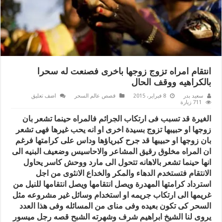
انتقام امراه تزوج زوجها باخرى فصنعت له سحرا
بالكراهيه ووقف الحال
سعيد بدر
8 فبراير، 2015
قصص عالم السحر
اضف تعليق
711 زيارة
الغيرة قد تسبب فى ارتكاب الجرائم فالمراه حينما تشعر بان
زوجها او حبيبها تزوج بسيدة اخرى او انه يحب غيرها فهى تشعر
بان زوجها او حبيبها قد جرح كبرياؤها وداس على كرامتها فرغم
ان المراه مخلوق رقيق المشاعر والاحاسيس وضعيف البنيه الى
انها حينما تشعر بالاهانه تتحول الى مارد ووحش كاسر يحاول
الانتقام فتستخدم الدهاء والمكر والخداع الانثوى من اجل
استرداد كرامتها المهدرة ويصل انتقامها ويصل انتقامها للنيل من
غريمها الى ارتكاب جريمه او استخدام وسائل غير مشروعه مثل
السحر كى تكون بعيده وفى مناى من المسائله وفى هذا العدد
يروى لنا الشيخ ابراهيم شرف وشهرته الشبح قصه رجل ميسور