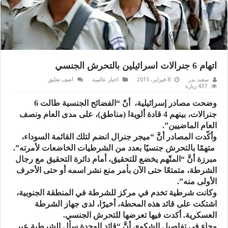
اتهام 6 جنرالات اسرائيلين بالتحرش الجنسي
سعيد بدر
8 فبراير، 2015
اخبار عالمية
اضف تعليق
437 زيارة
وضحت مصادر إسرائيلية، أنّ “الفضائح الجنسية طالت 6
جنرالات، بينهم 4 قادة ألويةا (مناطق)، على مدى العام ونصف
العام الماضيين”.
وأكّدت المصادر أنَّ “ميجر جنرال انضم لتلك القائمة السوداء،
متهمًا بالتحرش جنسيًا بعدد من الشرطيات الخاضعات لأمرته”.
مبرزة أنَّ “المتّهم يخضع للتحقيق، أمام دائرة التحقيق مع رجال
الشرطة، متمتعًا حتى الآن بأمر منع نشر اسمه أو حتى الأحرف
الأولى منه”.
وكانت شرطية تخدم في مركز للشرطة في المنطقة الجنوبية،
اشتكت على قائد هذه المحطة، أخيرًا، لدى جهاز الشرطة
العسكرية. أكدت فيها تعرضها للتحرش الجنسي.
وجاء في تفاصيل الشكوى أنَّ “قائد الوحدة سأل الشرطية عبر