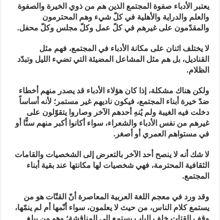
يعتبر الأدباء صفوة المجتمع الذين هم من ذوي الخيرة والصفوة
والعلم والدراية والأهلية في كلّ شيء وهم المحترمون
والمقدّمون على غيرهم في كلّ عمل وكلّ مجلس وكلّ محفل.
لا يختلف اثنان على مكانة الأدباء في المجتمع، فهم مثل
القناديل، بل هم مثل المشاعل المضيئة التي تضيء الليل وتبدّد
الظلام.
ولكن هناك مشكلة، إذا كان هؤلاء الأدباء قد يصدر منهم أخطاء
ضدّ خيرة أبناء المجتمع، فيكون ناديهم غير مستمر؛ لأنه أساساً
دخلت فيه الغيبة ولم يُنهِ أحدهم الآخر وصاروا يتقوّلون على
غيرهم من نفس الأدباء والشعراء، سواء أكانوا أكبر منهم سنًّا أو
في مستواهم العمري أو أصغر.
لا شك أنه لا ينصح أحد الآخر بالتعرض إلى الشخصيات والقامات
الثقافية المحترمة، فهي شخصيات لها مكانتها عند بقية أبناء
المجتمع.
وقد ورد في معجم اللغة العربية المعاصرة أنّ القتّات هو من
يستمع كلام الناس، من حيث لا يعلمون، سواء أنّمها أم لم ينمّها،
وقف القتات خلف الباب يستمع إلى المناقشة؛ وهو من يبلغ