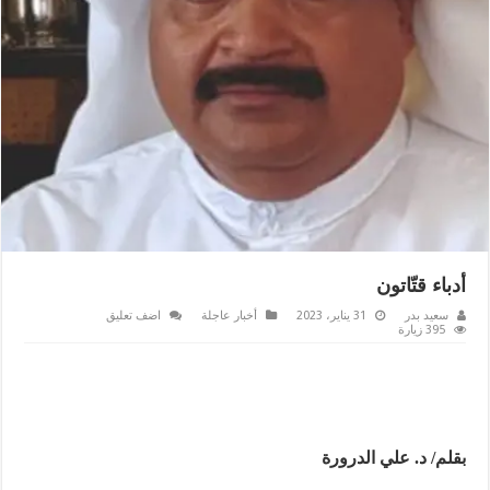
أدباء قتّاتون
سعيد بدر
31 يناير، 2023
أخبار عاجلة
اضف تعليق
395 زيارة
بقلم/ د. علي الدرورة