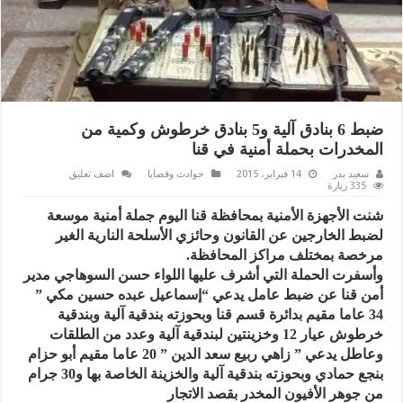
ضبط 6 بنادق آلية و5 بنادق خرطوش وكمية من
المخدرات بحملة أمنية في قنا
سعيد بدر
14 فبراير، 2015
حوادث وقضايا
اضف تعليق
335 زيارة
شنت الأجهزة الأمنية بمحافظة قنا اليوم جملة أمنية موسعة
لضبط الخارجين عن القانون وحائزي الأسلحة النارية الغير
مرخصة بمختلف مراكز المحافظة.
وأسفرت الحملة التي أشرف عليها اللواء حسن السوهاجي مدير
أمن قنا عن ضبط عامل يدعي “إسماعيل عبده حسين مكي ”
34 عاما مقيم بدائرة قسم قنا وبحوزته بندقية آلية وبندقية
خرطوش عيار 12 وخزينتين لبندقية آلية وعدد من الطلقات
وعاطل يدعي ” زاهي ربيع سعد الدين ” 20 عاما مقيم أبو حزام
بنجع حمادي وبحوزته بندقية آلية والخزينة الخاصة بها و30 جرام
من جوهر الأفيون المخدر بقصد الاتجار