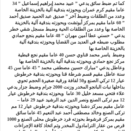
كما تم ضبط سائق يدعي ” عبيد محمد إبراهيم إسماعيل ” 34
عاما مقيم كرم عمران وبحوزته بندقية آلية بالخزينة الخاصة
وعدد من الطلقات وضبط آخر ” صديق عبد الحميد صديق أحمد
” 60 عاما مقيم بمركز أبوتشت وبحوزته بندقية آلية بالخزينة
الخاصة بها وعدد من الطلقات الحية وضبط مسجل شقي خطر
يدعي ” حسني عطا أمين مهران ” 48 عاما مقيم بنجع حمادي
مطلوب ضبطه في العديد من القضايا وبحوزته بندقية آلية
بالخزينة الخاصة بها
وضبط ياسر محمد قناوي حسن 40 عاما مقيم نجع قبطية
مركز نجع حمادي وبحوزته بندقية آلية بالخزينة الخاصة بها
وعاطل يدعي “مبارك حسين مصطفى محمد ” 45 عاما سن 45
سنة عاطل مقيم قسم شرطة قنا وبحوزته بندقية خرطوش
عيار 12 تركي الصنع و50 لفافة ورقية صغيرة الحجم تحوي
بداخلها نبات البانجو المخدر وزنت 2000 جرام وضبط جزار يدعي
علاء فتحي مسعد خليل 30 عاما وبحوزته بندقية خرطوش عيار
12 مم تركى الصنع ونصر الدين عبد الرشيد عبيد 29 عاما –
عامل مقيم بمركز دشنا وبحوزته بندقية خرطوش عيار 12 مم
تركى الصنع وخالد مصطفى أحمد عبد النعيم 45 عاما سائق
مقيم بمركز فرشوط بحوزته فرد خرطوش محلى الصنع و 1000
قرص من عقار الترامادول المخدر وتم اتخاذ كافة الإجراءات