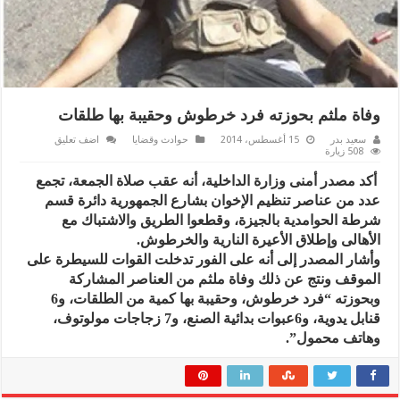
وفاة ملثم بحوزته فرد خرطوش وحقيبة بها طلقات
سعيد بدر
15 أغسطس، 2014
حوادث وقضايا
اضف تعليق
508 زيارة
أكد مصدر أمنى وزارة الداخلية، أنه عقب صلاة الجمعة، تجمع
عدد من عناصر تنظيم الإخوان بشارع الجمهورية دائرة قسم
شرطة الحوامدية بالجيزة، وقطعوا الطريق والاشتباك مع
الأهالى وإطلاق الأعيرة النارية والخرطوش.
وأشار المصدر إلى أنه على الفور تدخلت القوات للسيطرة على
الموقف ونتج عن ذلك وفاة ملثم من العناصر المشاركة
وبحوزته “فرد خرطوش، وحقيبة بها كمية من الطلقات، و6
قنابل يدوية، و6عبوات بدائية الصنع، و7 زجاجات مولوتوف،
وهاتف محمول”.