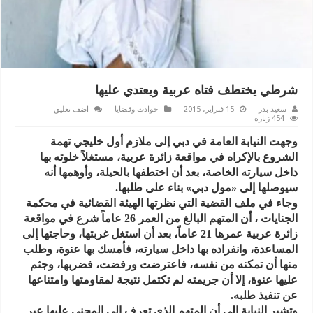
شرطي يختطف فتاه عربية ويعتدي عليها
سعيد بدر
15 فبراير، 2015
حوادث وقضايا
اضف تعليق
454 زيارة
وجهت النيابة العامة في دبي إلى ملازم أول خليجي تهمة
الشروع بالإكراه في مواقعة زائرة عربية، مستغلاً خلوته بها
داخل سيارته الخاصة، بعد أن اختطفها بالحيلة، وأوهمها أنه
سيوصلها إلى «مول دبي» بناء على طلبها.
وجاء في ملف القضية التي نظرتها الهيئة القضائية في محكمة
الجنايات ، أن المتهم البالغ من العمر 26 عاماً شرع في مواقعة
زائرة عربية عمرها 21 عاماً، بعد أن استغل غربتها، وحاجتها إلى
المساعدة، وانفراده بها داخل سيارته، فأمسك بها عنوة، وطلب
منها أن تمكنه من نفسه، فاعترضت ورفضت، فضربها، وجثم
عليها عنوة، إلا أن جريمته لم تكتمل نتيجة لمقاومتها وامتناعها
عن تنفيذ طلبه.
وتشير النيابة إلى أن المتهم الذي تعرف إلى المجني عليها عبر