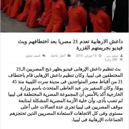
داعش الارهابية تعدم 21 مصريا بعد اختطافهم وبث
فيديو بجريمتهم القزرة
سعيد بدر
15 فبراير، 2015
أخبار عاجلة
اضف تعليق
386 زيارة
بث تنظيم داعش الإرهابى فيديو يظهر ذبح المصريين الـ21
المختطفين فى ليبيا. وكان تنظيم داعش الإرهابى قام باختطاف
21 من أقباط مصر المتواجدين فى مدينة سرت الليبية منذ 45
يومًا. وكان السفير بدر عبد العاطى المتحدث باسم وزارة
الخارجية أكد بالأمس أن المجموعة المصرية المختطفة فى ليبيا
لم تصب بأذى، وأن خلية الأزمة المصرية المشكلة لمتابعة
موقف المصريين فى ليبيا تجرى عدة اتصالات على أعلى
مستوى وفى كل الاتجاهات لاستعادة المصريين الذين تحتجزهم
الجماعات الإرهابية فى ليبيا.