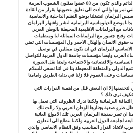
الانتقالية للبرلمان العربي ليبدأ البرلمان الدائم والذي تكون من 88 عضوا يمثلون الشعوب العربية
لتي تمر بها والتي ادت الى تعليق عضويتها بقرار من القادة
سيس البرلمان انشغلنا بوضع النظم الداخلية والاساسية
لمعنية بتشغيل البرلمان ومنذ عام 2012 بدانا بوضع الدبلوماسية البرلمانية لنشر واشهار البرلمان
اقات مع البرلمانات الاقليمية المحيطة بالوطن العربي
قات وفتح جسور مع البرلمانات المماثلة لنا ومنظمات
ت حقوق الانسان والهلال الاحمر ول المؤسسات التي تعني
 الاساسي للبرلمان في ان نكون ممثلين في توصيل
ساء العرب وايضا مؤسسات جامعة الدول العربية للتواصل
سياسية والاقتصادية والاجتماعية وايضا نقل الصورة
تمع الدولي والمنطقة المحيطة بنا في اننا نسعى للسلام
ياسات وعلى العموم فلا زلنا في بداية الطريق وامامنا
 لتحقيقها إلا ان البعض قلل من اهمية القرارات التي
. فكيف ترى ذلك ؟
ثقافة البرلمانية ولكننا ندرك الظروف التي نعمل بها
 البرلمان العربي عام 2012 في ظل ظرو صعية يجتازها الوطن العربي ولا زالت تلك
ان تعبر سفينة البرلمان العربي تلك الامواج العاتية
بعة لجامعة الدول العربية ولكننا نتطلع الى التعاون
لعرب لاتخاذ القرار المناسب وفق النظام الاساسي والذي