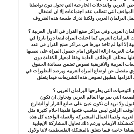
لوطن العربي والتدخلات الخارجية التي تحول دون تواصلنا
 المواقف التي تتطلب عقد اجتماعات إلا ان انشغال
ل البرلمان العربي ولكننا ندرك طبيعة هذه الظروف
لمان العربي وفي مراكز صنع القرار في الدول العربية ؟
البرلمان العربي كما احتلت المراة ايضا دورا بارزا في
ة إلا انها لم تاخذ دورها في مراكز صنع القرار في عدد
مات العربية ازالة العوائق امام حصول المراة على نصيبها
ها مختلف الوظائف العامة وفقا لمعيار الكفاءة دون
ريعات العربية والافريقية نصوص تضمن مساندة الحقوق
نوي مفصل عن اوضاع المراة العربية ويرصد التطورات في
 التزامها بتطبيق نصوص هذه التشريعات فيما يتعلق
التوصيات التي يطرحها البرلمان العربي ؟
بة التي يمر بها العالم العربي ونحاول ان نكون
ل ولا نريد ان نكون عبئ على صانع القرار او الشارع
لوقت الراهن ليس مناسب فتحها فلدينا احلام كثيرة مثل
ربية ولدينا العمال المشتركة والعملة الواحدة كل هذه
 كمشكلة الارهاب ورغم ذلك نحاول المشاركة الايجابية
ققناها خاصة فيما يتعلق بالمشكلة الفلسطينية لاننا ولاول