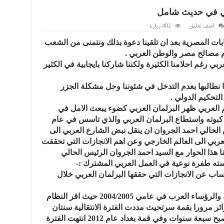
بي في حديث شامل
اضف تعليق
402 زيارة
ات المصرية بعد ان تلقينا دعوة بذلك ونتمنى من الشعب
 مصالح مصر والوطن العربي .
بي رغم احلامنا الكثيرة ولكننا شاركنا بايجابية في الكثير
نا نطالبها بعدم التدخل في شئوننا وحل مشكلة الجزر
التحكيم الدولي .
لم العربي ظهر البرلمان العربي كضوء يبعث الامل في
 كبوته واستطاع البرلمان العربي والذي تاسس في عام
رئيس الحالي احمد الجروان ان ينقل نبض الشارع العربي الى
ربي الى العالم الخارجي وعن اهم الانجازات التي تحققت
نا هذا الحوار مع السيد احمد الجروان الرئيس الحالي
ته طفرة نوعية في العمل العربي المشترك :-
ب عن الانجازات التي حققها البرلمان العربي خلال
البرلمان العربي تاسس بقرار من الملوك والرؤساء العرب في عامي 2004/2005 حيث اقر النظام
زائر مرورا بقمة سرتحيث مددت الفترة الانتقالية سنتان
بعد مرور خمس سنوات من تاسيسيه لتصبح سبعة سنوات وفي قمة بغداد عام 2012 انتهت الفترة