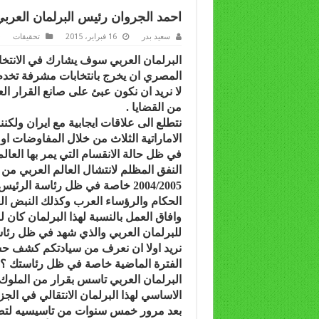
احمد الجروان رئيس البرلمان العر
سعيد بدر
16 فبراير، 2015
تحقيقات
البرلمان العربي سوف يشارك في الانتخاب
المصري ان يخرج بانتخابات مشرفة تخدم
لا نريد ان نكون عبئ على صانع القرار العر
من القضايا .
نتطلع الى علاقات ايجابية مع ايران ولكن
الاماراتية الثلاث من خلال المفاوضات او 
في ظل حالة الانقسام التي يمر بها العا
النفق المظلم لانتشال العالم العربي من
2004/2005 خاصة في ظل رئاسة ال
الحكام والرؤساء العرب وكذلك النبض الع
وافاق العمل بالنسبة لهذا البرلمان كان ل
للبرلمان العربي والذي شهد في ظل رئاس
نريد اولا ان نعرف من سيادتكم كشف حسا
الفترة الماضية خاصة في ظل رئاستك ؟
الاساسي لهذا البرلمان الانتقالي في الج