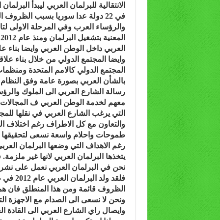
في 22 دولة عدا سوريا بسبب الظروف ا
والرؤساء العرب وفي المرحلة الاولى لتا
ا
العربي داخل الوطن العربي وايضا بناء عل
وايضا المجتمع الدولي من خلال بناء علا
المجتمع الدولي كالامم المتحدة ومنظما
بالشأن العربي بصورة عامة وفق النظام
رسالة الشارع العربي الى الملوك والرؤ
معهم لخدمة الوطن العربي ف المجالات ال
التي يرغب الشارع العربي في نقلها للمج
والتعاون مع كل الاطراف رغم اختلاف الس
طموحات واحلام واسعة نسعى لتحقيقها .
رغم الاهداف التي وضعها البرلمان العربي
يتخذها البرلمان العربي لانها غير ملزمة
نحن في البرلمان العربي نعمل على نشر ال
فلقد ولد
الظروف قائمة ومن هذا المنطلق فان همنا 
ونحن لا نسعى الى الصدام مع الاجهزة التا
وايصال راي الشارع العربي الى القادة ا