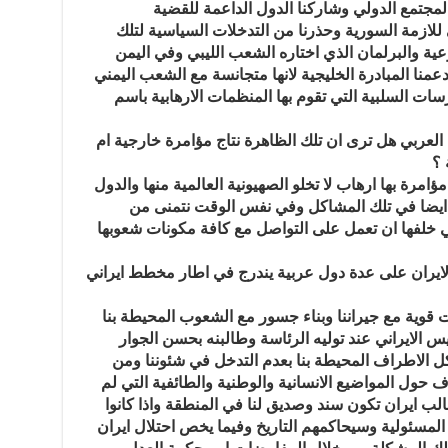
لمجتمع الدولي وشاركنا الدول الداعمة للقضية
للازمة السورية وحذرنا من التدخلات السياسية لتلك
رعية والبرلمان الذي اختاره الشعب الليبي وفي اليمن
منا المبادرة الخليجية لانها متجانسة مع الشعب اليمني
سات السلبية التي تقوم بها المنظمات الارهابية باسم
 العربي هل ترى ان تلك الظاهرة نتاج مؤامرة خارجية ام
 ؟
امرة بها ارهاب لا تخلو الصهيونية العالمية منها والدول
 يد ايضا في تلك المشاكل وفي نفس الوقت نتمنى من
ي خلفها ان تعمل على التواصل مع كافة مكونات شعوبها
ايران على عدة دول عربية يندرج في اطار مخطط ايراني
قوية مع جيراننا وبناء جسور مع الشعوب المحيطة بنا
يس الايراني عند توليه الرئاسة وطالبنه بحسن الجوار
 الاطراف المحيطة بنا بعدم التدخل في شئوننا ومن
ف حول المواضيع الانسانية والوطنية والطائفية التي لم
نطالب ايران تكون سند وصديق لنا في المنطقة واذا كانوا
 المسئولية وسيحاكمهم التاريخ وفيما يخص احتلال ايران