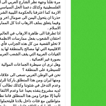
مرة نقلنا وجهة نظر الشارع العربي الى ا
الفلسطينية وكذلك دعمنا الحل السياسي 
الازمة كما اعترفنا بالحكومة الليبية الش
حذرنا ان يتحول اليمن الى صومال اخر ودع
وفيما يتعلق بملف الارهاب ادنا كل الممار
الاسلام .
اذا تطرقنا الى ظاهرة الارهاب في العالم
احتقان الشعوب بفعل ممارسات الانظمة
لا تخلو القضية من كل هذه الجزانب فأي مؤ
الاقليمية التي لها مصالح بالمنطقة لها
القيادات العربية التي يقف الشعب العرب
بصورة غير اقصائية .
وهل ترى ان سيطرة الجماعات الموالية ل
للسيطرة على المنطقة ؟
نحن في الوطن العربي نسعى الى علاقات 
ومنها ايران ومن هذا المنطلق باركنا للرئ
وعدم التدخل في شئوننا وكذلك نطالب كل
لديه مشروع ينفذه بعيدا عنا وعدم الالتفا
تأتينا إلا مؤخرا ومن هذا المنطلق فاننا 
متواطئين مع فئات داخل بلادنا فليتحملوا