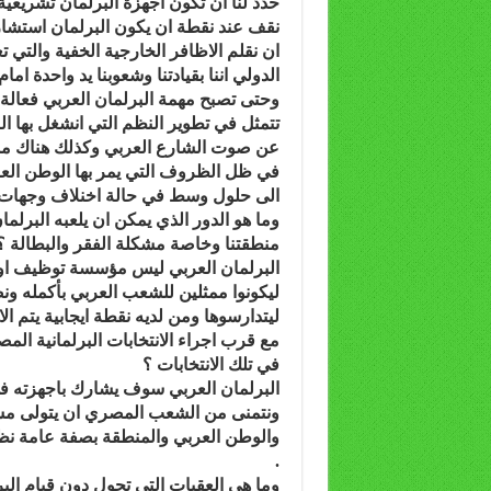
حدد لنا ان تكون اجهزة البرلمان تشريعية 
نقف عند نقطة ان يكون البرلمان استشاريا
ان نقلم الاظافر الخارجية الخفية والتي
الدولي اننا بقيادتنا وشعوبنا يد واحدة ا
وحتى تصبح مهمة البرلمان العربي فعالة 
تتمثل في تطوير النظم التي انشغل بها ال
عن صوت الشارع العربي وكذلك هناك مسئول
في ظل الظروف التي يمر بها الوطن العرب
الى حلول وسط في حالة اخنلاف وجهات ا
وما هو الدور الذي يمكن ان يلعبه البر
منطقتنا وخاصة مشكلة الفقر والبطالة ؟
البرلمان العربي ليس مؤسسة توظيف او
ليكونوا ممثلين للشعب العربي بأكمله ونض
ليتدارسوها ومن لديه نقطة ايجابية يتم الاخ
مع قرب اجراء الانتخابات البرلمانية المص
في تلك الانتخابات ؟
البرلمان العربي سوف يشارك باجهزته في م
ونتمنى من الشعب المصري ان يتولى مسئ
والوطن العربي والمنطقة بصفة عامة نظرا
.
وما هي العقبات التي تحول دون قيام البر