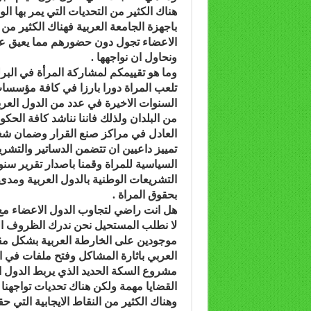
هناك الكثير من التحديات التي يمر بها ا
باجهزة الجامعة العربية فهناك الكثير من
الاعضاء تجول دون حضورهم مما يعيق عم
ونحاول ان نواجهها .
وما هو تقييمكم لمشاركة المرأة في البر
تلعب المراة دورا بارزا في كافة مؤسسات 
السنوات الاخيرة في عدد من الدول العربي
من البلدان ولذلك فاننا نناشد كافة الحكو
العادل في مراكز صنع القرار وضمان شغل
تمييز داعيين ان تتضمن الدساتير والتش
السياسية للمراة وقمنا باصدار تقرير س
التشريعات الوطنية بالدول العربية ومدى
بحقوق المراة .
هل انت راضي لتجاوب الدول الاعضاء مع 
لا نطلب المستحيل نحن ندرك الظروف الصع
موجودين على الخارطة العربية بشكل مقبو
العربي باثارة المشاكل وفتح ملفات في ا
مشروع السكة الحديد الذي يربط الدول الع
القضايا مهمة ولكن هناك تحديات تواجهنا
وهناك الكثير من النقاط الايجابية التي ح