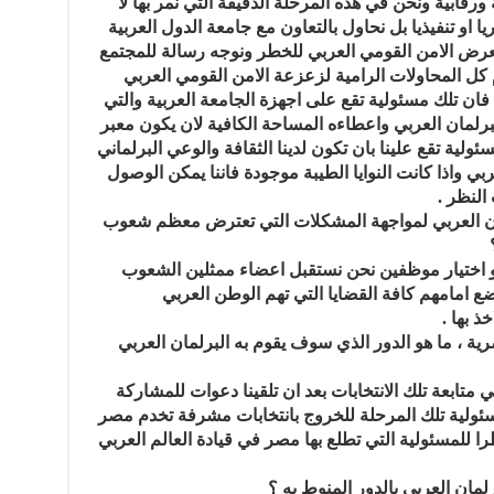
ورقابية ونحن في هذه المرحلة الدقيقة التي نمر بها لا
 او تنفيذيا بل نحاول بالتعاون مع جامعة الدول العربية
 تعرض الامن القومي العربي للخطر ونوجه رسالة للمجتمع
مام كل المحاولات الرامية لزعزعة الامن القومي العربي
فان تلك مسئولية تقع على اجهزة الجامعة العربية والتي
برلمان العربي واعطاءه المساحة الكافية لان يكون معبر
ية تقع علينا بان تكون لدينا الثقافة والوعي البرلماني
ي واذا كانت النوايا الطيبة موجودة فاننا يمكن الوصول
لنظر .
لمان العربي لمواجهة المشكلات التي تعترض معظم شعوب
 اختيار موظفين نحن نستقبل اعضاء ممثلين الشعوب
ع امامهم كافة القضايا التي تهم الوطن العربي
ذ بها .
رية ، ما هو الدور الذي سوف يقوم به البرلمان العربي
تابعة تلك الانتخابات بعد ان تلقينا دعوات للمشاركة
ولية تلك المرحلة للخروج بانتخابات مشرفة تخدم مصر
 للمسئولية التي تطلع بها مصر في قيادة العالم العربي
لمان العربي بالدور المنوط به ؟