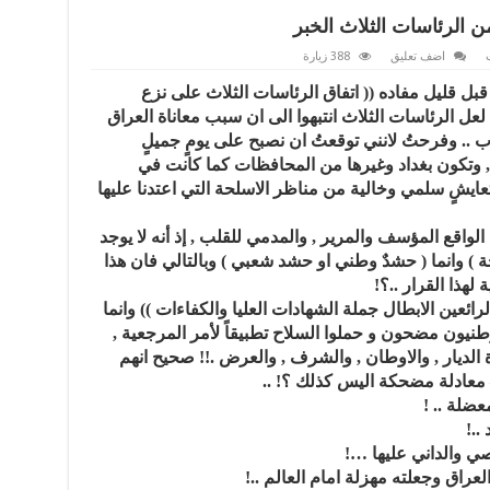
ن الرئاسات الثلاث الخبر
اضف تعليق
388 زيارة
قبل قليل مفاده (( اتفاق الرئاسات الثلاث على نزع
ه لعل الرئاسات الثلاث انتبهوا الى ان سبب معاناة العراق
 .. وفرحتُ لانني توقعتُ ان نصبح على يومٍ جميلٍ
, وتكون بغداد وغيرها من المحافظات كما كانت في
 وتعايشٍ سلمي وخالية من مناظر الاسلحة التي اعتدنا عليها
لواقع المؤسف والمرير , والمدمي للقلب , إذ أنه لا يوجد
) وانما ( حشدٌ وطني او حشد شعبي ) وبالتالي فان هذا
ة لهذا القرار ..؟!
رائعين الابطال جملة الشهادات العليا والكفاءات )) وانما
يون مضحون و حملوا السلاح تطبيقاً لأمر المرجعية ,
 الديار , والاوطان , والشرف , والعرض .!! صحيح انهم
معادلة مضحكة اليس كذلك ؟! ..
عضلة .. !
..!
ي والداني عليها …!
راق وجعلته مهزلة امام العالم ..!