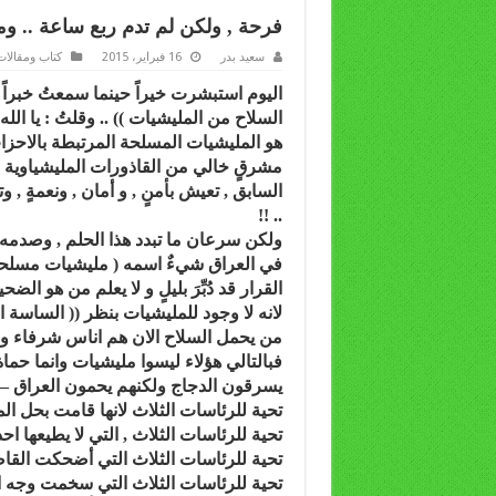
فرحة , ولكن لم تدم ربع ساعة .. وم
سعيد بدر
16 فبراير، 2015
كتاب ومقالات
اليوم استبشرت خيراً حينما سمعتُ خبراً 
السلاح من المليشيات )) .. وقلتُ : يا الل
هو المليشيات المسلحة المرتبطة بالاحزاب
مشرقٍ خالي من القاذورات المليشياوية 
السابق , تعيش بأمنٍ , و أمان , ونعمةٍ ,
.. !!
ولكن سرعان ما تبدد هذا الحلم , وصدمه ا
في العراق شيءٌ اسمه ( مليشيات مسلحة 
القرار قد دُبِّرَ بليلٍ و لا يعلم من هو الضحي
لانه لا وجود للمليشيات بنظر (( الساسة ال
من يحمل السلاح الان هم اناس شرفاء وطن
فبالتالي هؤلاء ليسوا مليشيات وانما حماة
يسرقون الدجاج ولكنهم يحمون العراق – 
تحية للرئاسات الثلاث لانها قامت بحل الم
تحية للرئاسات الثلاث , التي لا يطيعها احد 
تحية للرئاسات الثلاث التي أضحكت القاص
تحية للرئاسات الثلاث التي سخمت وجه الع