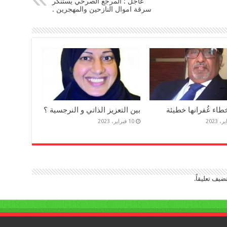
عاجل : المرجع الصرخي يستنكر
سرقة اموال النازحين والمهجرين .
طاء غُفرانها خطيئة
بين التعزيز الذاتي و النرجسية ؟
10 فبراير، 2023
ضيف تعليقاً.