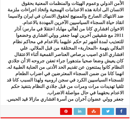
الأمن الدولي وعموم الهيئات والمنظمات المعنية بحقوق
الانسان الى ادانة هذه الاعدامات الهمجية واتخاذ اجراءات ملزمة
ضد الانتهاك الصارخ والممنهج لحقوق الانسان في ايران ولاسيما
انقاذ حياة السجناء السياسيين الآخرين المهددة بالاعدام.
الاخوان افشاري كانا من أهالي مهاباد اعتقلا في مارس/ آذار
2011 مع شقيقين آخرين لهما جعفر وولي افشاري وخضعوا
للتعذيب لمدة أشهر ثم حكم عليهما بالاعدام في محاكم نظام
الملالي بتهمة «المحاربة» المختلقة من قبل الملالي. علي
افشاري الذي اصيب برصاص العناصر القمعية أثناء الاعتقال
كان يعيش وضعا صحيا متدهورا جراء تعفن جروحه الا أن جلادي
النظام كانوا يمتنعون عن تقديم الحد الأدنى من العناية الطبية له.
انهما كانا من ضمن السجناء المعترضين في اضراب الطعام
للسجناء السياسيين الكرد في سجن اروميه ولهذا السبب كانا قد
تلقيا تهديدات مرات ومرات من قبل جلادي النظام بتنفيذ حكم
الاعدام بحقهما في حال مواصلة الاضراب.
جعفر وولي عضوان آخران من أسرة افشاري مازالا قيد الحبس.