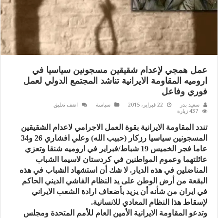
عمل همجي لإعدام شقيقين مسجونين سياسيا في
اروميه المقاومة الايرانية تناشد المجتمع الدولي لعمل
فوري وفاعل
سعيد بدر
22 فبراير، 2015
سياسة
اضف تعليق
437 زيارة
تندد المقاومة الايرانية بقوة العمل الاجرامي لاعدام الشقيقين
المسجونين سياسيا رزكار (حبيب الله) وعلي افشاري 26 و34
عاما فجر الخميس 19 شباط/فبراير في اروميه شنقا وتعزي
عائلتهما وعموم المواطنين في كردستان لاسيما الشباب
المناضلين في هذه الديار. لا شك أن استشهاد الشباب في هذه
البقعة من أرض الوطن على يد النظام الفاشي الديني الحاكم
في ايران من شأنه أن يزيد بأضعاف ارادة الشعب الايراني
لإسقاط هذا النظام المعادي للانسانية.
وتدعو المقاومة الايرانية الأمين العام للأمم المتحدة ومجلس