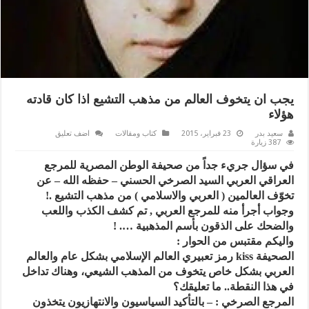
يجب ان يتخوف العالم من مذهب التشيع اذا كان قادته
هؤلاء
سعيد بدر
23 فبراير، 2015
كتاب ومقالات
اضف تعليق
387 زيارة
في سؤال جريء جداً من صحيفة الوطن المصرية للمرجع
العراقي العربي السيد الصرخي الحسني – حفظه الله – عن
تخوّف العالمين ( العربي والاسلامي ) من مذهب التشيع .!
وجواب أجرأ منه للمرجع العربي , تم كشف الكذب واللعب
والضحك على الذقون بأسم المذهبية …. !
واليكم مقتبس من الحوار :
الصحيفة ‏‎kiss‎‏ رمز تعبيري العالم الإسلامي بشكل عام والعالم
العربي بشكل خاص يتخوف من المذهب الشيعي، وهناك تداخل
في هذا النقطة.. ما تعليقك؟
المرجع الصرخي : – بالتأكيد السياسيون والانتهازيون يتخذون