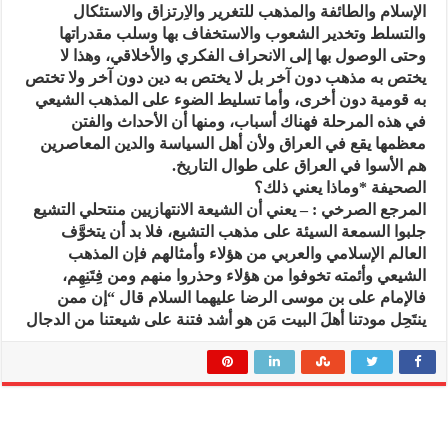
الإسلام والطائفة والمذهب للتغرير والاِرتزاق والاستئكال
والتسلط وتخدير الشعوب والاستخفاف بها وسلب مقدراتها
وحتى الوصول بها إلى الانحراف الفكري والأخلاقي، وهذا لا
يختص به مذهب دون آخر بل لا يختص به دين دون آخر ولا تختص
به قومية دون أخرى، وأما تسليط الضوء على المذهب الشيعي
في هذه المرحلة فهناك أسباب، ومنها أن الأحداث والفتن
معظمها يقع في العراق ولأن أهل السياسة والدين المعاصرين
هم الأسوا في العراق على طوال التاريخ.
الصحيفة *وماذا يعني ذلك؟
المرجع الصرخي : – يعني أن الشيعة الانتهازيين منتحلي التشيع
جلبوا السمعة السيئة على مذهب التشيع، فلا بد أن يتخوَّف
العالم الإسلامي والعربي من هؤلاء وأمثالهم فإن المذهب
الشيعي وأئمته تخوفوا من هؤلاء وحذروا منهم ومن فِتَنِهِم،
فالإمام على بن موسى الرضا عليهما السلام قال “إن ممن
ينتَحِل مودتنا أهلَ البيت مَن هو أشد فتنة على شيعتنا من الدجال