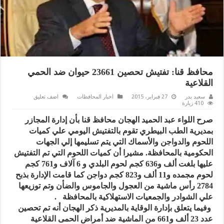
محافظ قنا: تفتيش تحصين 23661 حيوان ضد الحمي
القلاعية
سعيد بدر
27 فبراير، 2015
اخبار المحافظات
اضف تعليق
410 زيارة
صرح اللواء عبد الحميد الهجان محافظ قنا بأن إدارة المجازر
بمديرية الطب البيطري تقوم بالتفتيش اليومي علي كميات
اللحوم والدواجن والأسماك التي يتم تسليمها إلي الجهات
الحكومية بالمحافظة. مشيرا أن كميات اللحوم التي تم التفتيش
عليها بلغت ألف و636 كجم لحوم البلدي و 6 آلاف و761 كجم
لحوم مجمده و11 ألف و823 كجم دواجن كما قامت الإدارة بذبح
2784 رأس ماشية من العجول والجاموس والضأن وتم توزيعها
علي الشوادر والجمعيات الاستهلاكية بالمحافظة .
وفيما يتعلق بإدارة الوقاية بالمديرية ذكر الهجان أنه تم تحصين
عدد 23 ألف و661 من الماشية ضد أمراض الحمى القلاعية