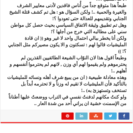
طبعاً هذا متوقع جداً من أُناس فاقدين لأدنى معايير الشرف
والغيرة والحمية ..! ولكن السؤال هو : هل تم كشف قتلة الشيخ
الجنابي وتقديمهم للعدالة حتى تعودوا ؟!
وهل تم تطبيق وثيقة الاتفاق السياسي بحيث حصل كل مواطن
سني على مطالبه التي خرج من أجلها ؟!
ولكن أنا يخطر ببالي احتمال واحد لا غير وهو (( ان قادة
المليشيات قالوا لهم : تسكتون و الا يكون مصيركم مثل الجنابي
؟! ))
وطبعاً اقول هذا لان النوّاب الشيعة الطائفيين القذرين لم
يحترموهم ولم يقيموا لهم أي وزن , لانهم لم يحترموا أنفسهم و
أهلهم ..!
وهذه معادلة طبيعية ( ان من يبيع شرف أهله ونسائه للمليشيات
بالتأكيد فأن المليشيات لا تقيم له وزناً و لا تحترمه أبداً بل
تستخف وتستهزئ به) ..!
ولو كنتُ مكانهم لدفنتُ نفسي في التراب ووضعتُ عليها أطناناً
من الإسمنت خشية ان يراني أحد من شدة العار ..