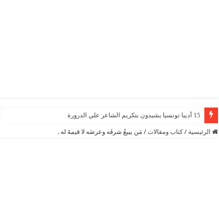
15 أديبا تونسيا يشيدون بتكريم الشاعر علي الدرورة
الرئيسية
/
كتاب ومقالات
/
مَن يبيعُ شرفَه وعرضَه لا قيمةَ له .