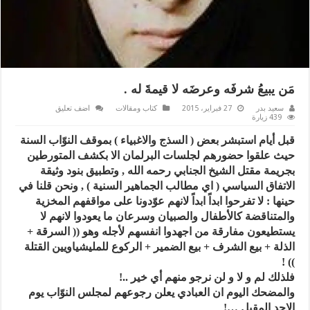
مَن يبيعُ شرفَه وعرضَه لا قيمةَ له .
سعيد بدر
27 فبراير، 2015
كتاب ومقالات
اضف تعليق
439 زيارة
قبل أيام استبشر بعض ( السذج والاغبياء ) بموقف النوّاب السنة
حيث علقوا حضورهم لجلسات البرلمان الا بكشف المتورطين
بجريمة مقتل الشيخ الجنابي رحمه الله , وتطبيق بنود وثيقة
الاتفاق السياسي ( اي مطالب الجماهير السنية ) , ونحن قلنا في
حينها : لا تفرحوا ابداً ابداً لانهم عوّدونا على مواقفهم المخزية
والمتناقضة كالأطفال والصبيان وسرعان ما يعودوا لانهم لا
يستطيعون مفارقة من اجهدوا انفسهم لأجله وهو (( السرقة +
الذلة + بيع الشرف + بيع الضمير + الركوع للمليشياويين القتلة
)) !
فلذلك لم و لا و لن نرجو منهم أي خير ..!
والمضحك اليوم ان العبادي يعلن رجوعهم لمجلس النوّاب يوم
الاحد المقبل …!