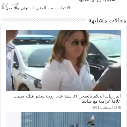
التالي
‏الإنتخابات_بين_الوقف_القانوني_والتأجيل_ال‬
مقالات مشابهة
البرازيل.. الحكم بالسجن 31 سنة على زوجة سفير قتلته بسبب
علاقة غرامية مع ضابط
29 أغسطس، 2021