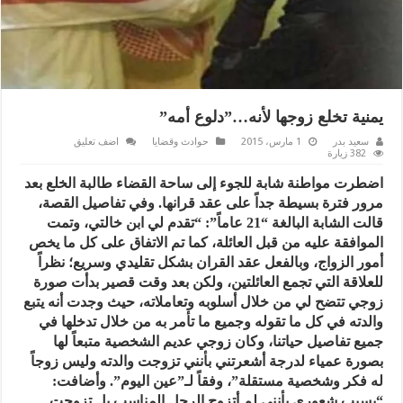
يمنية تخلع زوجها لأنه…”دلوع أمه”
سعيد بدر
1 مارس، 2015
حوادث وقضايا
اضف تعليق
382 زيارة
اضطرت مواطنة شابة للجوء إلى ساحة القضاء طالبة الخلع بعد
مرور فترة بسيطة جداً على عقد قرانها. وفي تفاصيل القصة،
قالت الشابة البالغة “21 عاماً”: “تقدم لي ابن خالتي، وتمت
الموافقة عليه من قبل العائلة، كما تم الاتفاق على كل ما يخص
أمور الزواج، وبالفعل عقد القران بشكل تقليدي وسريع؛ نظراً
للعلاقة التي تجمع العائلتين، ولكن بعد وقت قصير بدأت صورة
زوجي تتضح لي من خلال أسلوبه وتعاملاته، حيث وجدت أنه يتبع
والدته في كل ما تقوله وجميع ما تأمر به من خلال تدخلها في
جميع تفاصيل حياتنا، وكان زوجي عديم الشخصية متبعاً لها
بصورة عمياء لدرجة أشعرتني بأنني تزوجت والدته وليس زوجاً
له فكر وشخصية مستقلة”، وفقاً لـ”عين اليوم”. وأضافت:
“بسبب شعوري بأنني لم أتزوج الرجل المناسب بل تزوجت