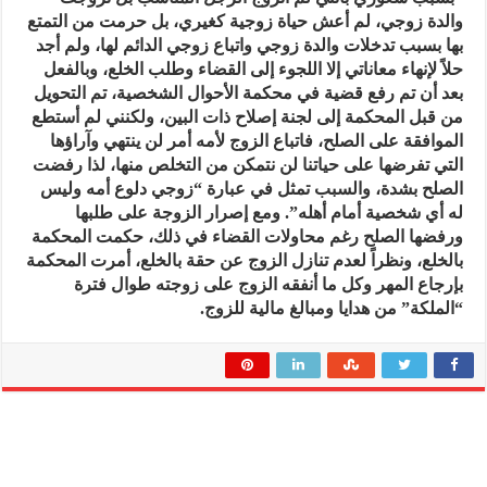
والدة زوجي، لم أعش حياة زوجية كغيري، بل حرمت من التمتع
بها بسبب تدخلات والدة زوجي واتباع زوجي الدائم لها، ولم أجد
حلاً لإنهاء معاناتي إلا اللجوء إلى القضاء وطلب الخلع، وبالفعل
بعد أن تم رفع قضية في محكمة الأحوال الشخصية، تم التحويل
من قبل المحكمة إلى لجنة إصلاح ذات البين، ولكنني لم أستطع
الموافقة على الصلح، فاتباع الزوج لأمه أمر لن ينتهي وآراؤها
التي تفرضها على حياتنا لن نتمكن من التخلص منها، لذا رفضت
الصلح بشدة، والسبب تمثل في عبارة “زوجي دلوع أمه وليس
له أي شخصية أمام أهله”. ومع إصرار الزوجة على طلبها
ورفضها الصلح رغم محاولات القضاء في ذلك، حكمت المحكمة
بالخلع، ونظراً لعدم تنازل الزوج عن حقة بالخلع، أمرت المحكمة
بإرجاع المهر وكل ما أنفقه الزوج على زوجته طوال فترة
“الملكة” من هدايا ومبالغ مالية للزوج.