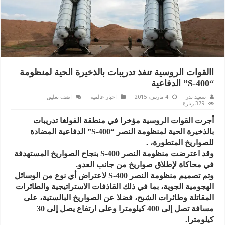
االقوات الروسية تنفذ تدريبات بالذخيرة الحية لمنظومة
“S-400” الدفاعية
سعيد بدر
4 مارس، 2015
اخبار عالمية
اضف تعليق
379 زيارة
أجرت القوات الروسية مؤخرا في منطقة الفولغا تدريبات
بالذخيرة الحية لمنظومة النصر “S-400” الدفاعية المضادة
للصواريخ المتطورة، .
وقد اعترضت منظومة النصر S-400 بنجاح الصواريخ المستهدفة
في محاكاة لإطلاق صواريخ من جانب العدو.
وتم تصميم منظومة النصر S-400 لاعتراض أي نوع من الوسائل
الهجومية الجوية، بما في ذلك القاذفات الاستراتيجية والطائرات
المقاتلة وطائرات الشبح، فضلا عن الصواريخ البالستية، على
مسافة تصل إلى 400 كيلومترا وعلى ارتفاع يصل إلى 30
كيلومترا.