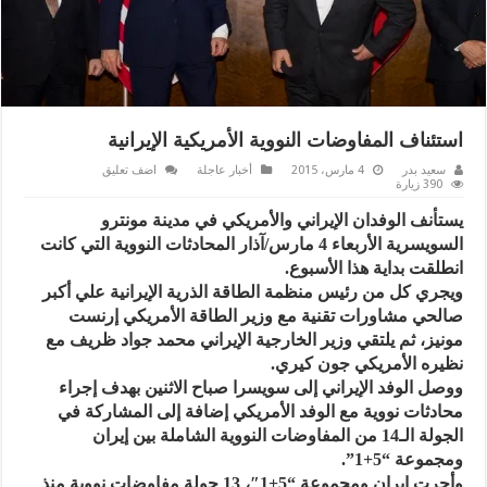
استئناف المفاوضات النووية الأمريكية الإيرانية
سعيد بدر
4 مارس، 2015
أخبار عاجلة
اضف تعليق
390 زيارة
يستأنف الوفدان الإيراني والأمريكي في مدينة مونترو
السويسرية الأربعاء 4 مارس/آذار المحادثات النووية التي كانت
انطلقت بداية هذا الأسبوع.
ويجري كل من رئيس منظمة الطاقة الذرية الإيرانية علي أكبر
صالحي مشاورات تقنية مع وزير الطاقة الأمريكي إرنست
مونيز، ثم يلتقي وزير الخارجية الإيراني محمد جواد ظريف مع
نظيره الأمريكي جون كيري.
ووصل الوفد الإيراني إلى سويسرا صباح الاثنين بهدف إجراء
محادثات نووية مع الوفد الأمريكي إضافة إلى المشاركة في
الجولة الـ14 من المفاوضات النووية الشاملة بين إيران
ومجموعة “5+1”.
وأجرت إيران ومجموعة “5+1″، 13 جولة مفاوضات نووية منذ