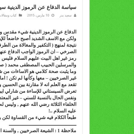
سياسة الدفاع عن الرموز الدينية س
سعيد بدر
10 مارس، 2015
كتاب ومقالا
الدفاع عن الرموز الدينية شيء مقدس 
ولكن مع الاسف الشديد أصبح خاضعاً للإرا
نتيجة لمنهج ( التكفير والمغالاة من الط
الصرخي – ان الرموز الواجب الدفاع عنها 
رمز غير اهل البيت عليهم السلام فليس ل
والمرسلين الحبيب المصطفى محمد ( صلى ا
وما يثبت صحة كلامي هو الاساءات من شا
غير الصرخيين – معها وكأنها لم تكن ! اما
تقعد مع العلم انه لا مقارنة بين الحسين 
تعرض السيستاني للإساءة من شارلي ايبد
ونفس الحال بالنسبة للسني – غير المعتدل
الخلفاء الثلاثة رضي الله عنهم , وليس له
عليه السلام ..!
طبعاً الكلام فيه شيء من القساوة لكن وا
ـــــــــــــــــــــــــــــــــــــــــــــ
ملاحظة 1 : الشيعة الصرخيين , وا