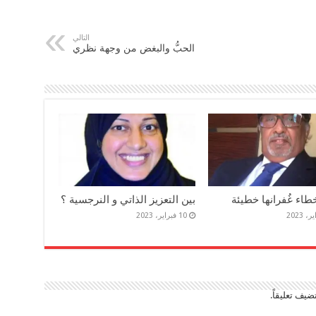
التالي
الحبُّ والبغض من وجهة نظري
طاء غُفرانها خطيئة
بين التعزيز الذاتي و النرجسية ؟
10 فبراير، 2023
ضيف تعليقاً.