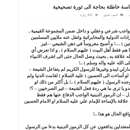
ياسة خاطئة بحاجة الى ثورة تصحيحية
ت
اضف تعليق
403 زيارة
وواجب شرعي وعقلي و داخل ضمن المجموعة القيمية ,
دات الدولية والمخابراتية وغفل عنه ملايين المسلمين
رفين ) …! و أصبح مغروساً في ذهن الشيعي – غير
هم فقط أهل البيت ( عليهم السلام ) , و اذا تعرض أي
ه علاقة به , بحيث وصل الحال حتى الى اشرف الانبياء
لله عليه واله وسلم ) ..!
رلي ايبدو وغيرها للرسول الكريم لم يتفاعل الشيعة –
 لو أساءت الى الحسين ( عليه السلام ) لقامت الدنيا ولم
وجده الرسول ( عليهم السلام ) ..! بل أكثر من ذلك لو
و يا ترى ما هي ردة فعل الشيعة – غير الصرخيين – ؟!
 – ان الرموز الدينية الواجب الدفاع عنها هم فقط
 علاقة بالإساءة للإمام علي عليه السلام او الامام الحسين
قع الحال هو هذا ..!
لسنة المعتدلين يدافعون عن كل الرموز الدينية بدءا من الرسول