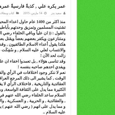
عمر يكره علي , كذبةٌ فارسيةٌ عمرها 1400 عام أريد منها سفك دما
سعيد بدر
14 مارس، 2015
كتاب ومقالا
منذ اكثر من 1400 عام حاول ا
تشتيت المسلمين وتمزيق وحدتهم بأباطيل
بالقول : (( ان علياً وباقي الخلفاء رضي
ومتنازعون ويكفر بعضهم بعضاً ويقتل بعضه
هكذا يقول أعداء الاسلام الطائفيون , وقد
والانتساب لعلي عليه السلام , و سُفِكَت 
زالت لحد الآن !
وقد تناسى هؤلاء , بل تعمدوا اخفاء ان ع
ويفدي احدهم صاحبه بنفسه !
نعم لا ننكر وجود اختلافات في الرأي وال
الوقت , كما يشير الى ذلك المرجع العر
العقائدية والتاريخية , فاختلاف الرأي لا ي
الكثيرة مما يدل على الثقافة الواسعة, ومم
السلام ساعد الخلفاء رضي الله عنهم في ح
, والعقائدية , و الحربية , و العسكرية , وا
و مما يدل على انهم ( رضي الله عنهم ) 
عليه السلام ..