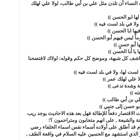
النساء أن تلدن مثل علي بن أبي طالب، لولا علي لهلك
ها ابو الحسن ))
 ولا في بلد لست فيه ))
يها ابا الحسن ))
وماً ليس فيهم أبو الحسن ))
ا أبو حسنٍ ))
 يا أبا الحسن ))
 كاشف كل شبهة، وموضح كل حكم وقوله: لولاك لافتضحنا
ة لست لها، ولا في بلد لست فيه ))
ا علي لهلك عمر ))
لة وشدة تدعى ))
ه ))
لي بن أبي طالب ))
أبو حسن إلى جنبي ))
لت الاقتصار دفعاً للإطالة فهل بعد هذه الاحاديث يوجد ريب
لام قد أطلق على أولاده أسماء نفس اسماء الخلفاء رضي
ر الذي استشهد مع الحسين عليه السلام في واقعة الطف ,