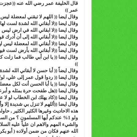
قال الخليفة عمر رضي الله عنه ((عجزت 
عمر ))
وقال ايضا (( اللهم لا تبقني لمعضلة ليس ل
وقال ايضا ((لا أبقاني الله لشدة لست لها
وقال ايضا ((لا ابقاني الله في ارض ليس ف
وقال ايضا ((لا أبقاني الله إلى أن أدرك ق
وقال ايضا ((لا أبقاني الله لمعضلة ليس له
وقال ايضاً ((لا أبقاني الله بأرض لست فيها
وقال ايضا (( يا ابن أبي طالب فما زلت
))
وقال ايضاً (( أبا حسن لا أبقاني الله لشد
وقال ايضا (( ردوا قول عمر إلى علي، لول
وقال ايضا (( يا أبا الحسن أنت لكل معض
وقال ايضا ((هل طفحت حرة بمثله و أبرعت
وقال ايضا ((كاد يهلك ابن الخطاب لو لا ع
وقال ايضا ((أللهم لا تنزل بي شديدة إلا و
هذه الاحاديث وغيرها الكثير الكثير , حاو
ولو 1% عندكم أيها المسلمون ؟ من السنة والشيعة , على انهم متحابون ومتراحمون ؟!
والشيء المهم والاهم ان علياً عليه الس
الله عنهم فكان من ضمن أولاده ( أبو بك