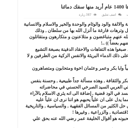
ئنا
ت
اضف تعليق
387 زيارة
عداء المحبة والالفة والود والوئام والوحدة والخير والاسلام والانسانية
 وترهات فارغة ما أنزل الله بها من سلطان , وذلك
 الله عنهم متباغضون و متلاعنون و متكارهون ومتقاتلون
م بعضاً )) ..!
 صبغوا هذه التفاهات والاحقاد الدفينة بصبغة التشيع
على ذلك الدماء البريئة والانفس الزكية من الطرفين و لا
لياً وابا بكر وعمر وعثمان اخوة ومتحابون ومتصاهرون
فكر والثقافة , وهذه مسألة جداً طبيعية , وحسنة بنفس
اقي العربي السيد الصرخي الحسني في محاضراته
فسد في الود قضية , إضافة الى انه يثري الاسلام بالآراء
ا يدل على ان علياً يحبهم هو اننا نرى ان علياً عليه
ل الكثير من المسائل الفقهية , والسياسية , والتاريخية
لاقتصادية , والزراعية , وغيرها !
يحبونه هو أقوال الخليفة عمر رضي الله عنه بحق علي