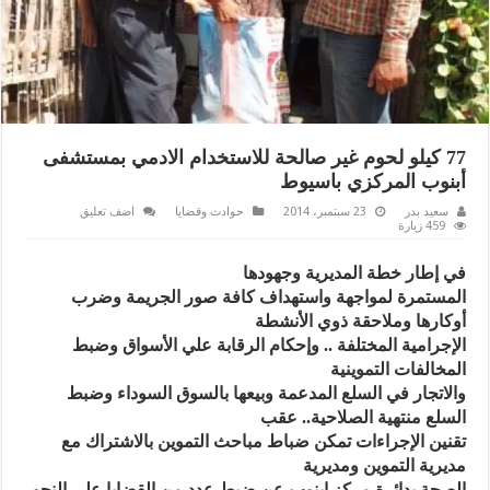
77 كيلو لحوم غير صالحة للاستخدام الادمي بمستشفى
أبنوب المركزي باسيوط
سعيد بدر
23 سبتمبر، 2014
حوادث وقضايا
اضف تعليق
459 زيارة
في إطار خطة المديرية وجهودها
المستمرة لمواجهة واستهداف كافة صور الجريمة وضرب
أوكارها وملاحقة ذوي الأنشطة
الإجرامية المختلفة .. وإحكام الرقابة علي الأسواق وضبط
المخالفات التموينية
والاتجار في السلع المدعمة وبيعها بالسوق السوداء وضبط
السلع منتهية الصلاحية.. عقب
تقنين الإجراءات تمكن ضباط مباحث التموين بالاشتراك مع
مديرية التموين ومديرية
الصحة بدائرة مركز ابنوب عن ضبط عدد من القضايا على النحو