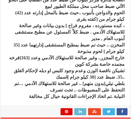
الآتي
ضبط صاحب محل مملكة الطيور لبيع
الحوم والدواجن بأنبوب ..حيث ضبط بالمحل إدارته عدد (42)
كيلو جرام من [كفته بقرى
، كبده مستورده ، مفروم فراح ] بدون بيانات وغير صالحة
للاستهلاك الآدمي
. ضبط كلاً
المسئول عن مطبخ مستشفى
أبنوب العام , مدير
المخزن .. حيث تم ضبط بمطبخ المستشفى إدارتهما عدد [35
كيلو جرام ] لحوم مذبوحة
خارج المجزر.. وغير صالحة للاستهلاك الآدمي وعدد [163]فرخه
مجمده خاصة بشركة كوين
تشيكن ناقصة الوزن وعدم وجود كلبس او دبله لإحكام الغلق
..
35. ضبط عدد [30 كيلو جرام ]اسمك
بلطي نيلي[بدون متهم] .. غير صالحة للاستهلاك الآدمي …تم
التحفظ على المضبوطات .. تحت تصرف
النيابة .تم اتخاذ الإجراءات القانونية حيال كل مخالفة