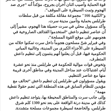
قوة الحماية وأصيب اثنان آخران بجروح، مؤكداً أنه “جرى صد
الهجوم وتمت السيطرة على الموقف”.
و”الكتيبة 166″ مجموعة مقاتلة مكلفة من قبل سلطات
طرابلس بحماية وتأمين مدينة سرت.
وأكد مسؤول محلي في سرت حصيلة هذا الهجوم، مشيراً إلى
أن عناصر تنظيم داعش “استخدموا القذائف الصاروخية في
هجومهم على موقع القوة المسلحة”.
وفي فبراير شنّ مسلحون هجوماً داخل سرت تمكنوا خلاله من
السيطرة على الأجزاء الكبرى من المدينة، وغالبية المباني
الحكومية فيها، قبل أن يعلنوا أنهم ينتمون إلى تنظيم داعش
المتطرف.
وتخوض قوات موالية للحكومة في طرابلس منذ نحو عشرة
أيام، اشتباكات عند مداخل المدينة وفي مناطق أخرى قريبة
منها مع عناصر التنظيم.
ويقول مسؤولون في طرابلس إن تنظيم داعش “تحالف مع
مؤيدين للنظام السابق في هذه المنطقة التي تضم حقولا نفطية
مهمة”.
وإلى جانب سرت والمناطق المحيطة بها، يتواجد تنظيم داعش
كذلك في مدينة درنة الواقعة على بعد نحو 1300 كلم شرق
طرابلس، والخاضعة لسيطرة مجموعات مسلحة متشددة.