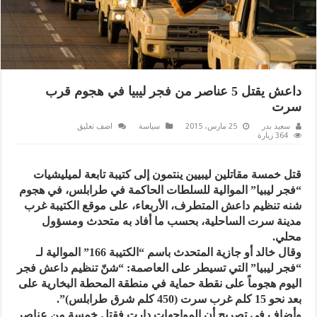
داعش يقتل 5 عناصر من فجر ليبيا في هجوم قرب
سرت
سعيد بدر
25 مارس، 2015
سياسة
اضف تعليق
364 زيارة
قتل خمسة مقاتلين ليبيين ينتمون إلى كتيبة تابعة لميليشيات
“فجر ليبيا” الموالية للسلطات الحاكمة في طرابلس، في هجوم
شنه تنظيم داعش المتطرف، الأربعاء، على موقع الكتيبة غرب
مدينة سرت الساحلية، بحسب ما أفاد به متحدث ومسؤول
محلي.
وقال خالد أو جازية المتحدث باسم “الكتيبة 166” الموالية لـ
“فجر ليبيا” التي تسيطر على العاصمة: “شنّ تنظيم داعش فجر
اليوم هجوماً على نقطة حماية في منطقة المحطة البخارية على
بعد نحو 15 كلم غرب سرت (450 كلم شرق طرابلس)”.
وأضاف في تصريح أن المواجهات دارت فقتل خمسة من عناصر