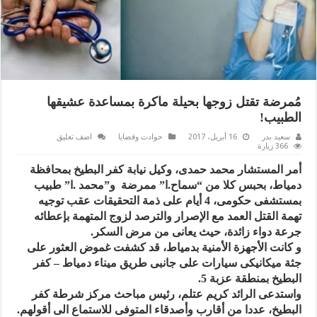
مُمرضة تقتل زوجها بحيلة ماكرة بمساعدة عشيقها
الطبيب!
سعيد بدر
16 أبريل، 2017
حوادث وقضايا
اضف تعليق
366 زيارة
أمر المستشار محمد حمدى، وكيل نيابة كفر البطيخ بمحافظة
دمياط، بحبس كلا من “سماح.ا” ممرضة و”محمد .ا” طبيب
بمستشفى حكومى، 4 أيام على ذمة التحقيقات عقب توجيه
تهمة القتل العمد مع الإصرار والترصد لزوج المتهمة بإعطائه
جرعة دواء زائدة، حيث يعانى من مرض السكر.
و كانت الأجهزة الأمنية بدمياط، قد كشفت غموض العثور على
جثة ميكانيكى سيارات على جانبى طريق ميناء دمياط – كفر
البطيخ بمنطقة عزبة 5.
واستدعى الرائد كريم عتلم، رئيس مباحث مركز شرطة كفر
البطيخ، عددا من أقارب وأصدقاء المتوفى للاستماع الى أقولهم.