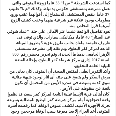
كما استدعت الشرطة ” س.ا” 33 عاما زوجة المتوفى والتى
تعمل ممرضة بمستشفى حكومى بدمياط وكذلك “م .ا” طبيب
37 عاما بنفس المستشفى للاستماع إلى أقوالهما عقب ورود
معلومات بوجود علاقة غير شرعية بينهما وعقب كشف الزوج
أمرهما قررا التخلص منه.
تعود تفاصيل الواقعة عندما عثر الأهالى علي جثة “عماد شوقي
عبد الستار” 40 عاما، ميكانيكى سيارات، والذي توفى فى
ظروف غامضة ملقاة بجانب طريق عزبة 5 بطريق الميناء،
التابعة لمركز كفر البطيخ، وتم نقله إلى مشرحة مستشفى
الأزهر الجامعى بدمياط الجديدة، وتم تحرير محضر رقم 800
لسنة 2017 إدارى مركز شرطة كفر البطيخ، وإحالة القضة
للنيابة العامة للتحقيق.
وأكد التقرير الطبى لمفتش الصحة، أن المتوفى كان يعانى من
مرض السكر ولم يتضح على جثته أى اثار لوجود شبهة جنائية
سوى كدمة بسيطة فى صدره الأيمن من المحتمل أن تكون
ناتجة عن سقوطه على الأرض.
كان أهالى قرية الإسماعيلية التابعة لمركز كفر سعد، قد نظموا
وقفة احتجاجية أمام مركز شرطة كفر البطيخ للمطالبة بسرعة
تحرك الأجهزة الأمنيه، لكشف غموض الوفاة، كما رفضت أسرة
المتوفى أخذ العزاء إلا بعد معرفة سبب الوفاة مرجحين وجود