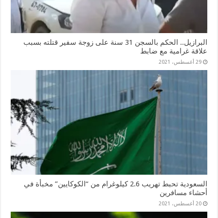
البرازيل.. الحكم بالسجن 31 سنة على زوجة سفير قتلته بسبب
علاقة غرامية مع ضابط
29 أغسطس، 2021
السعودية تحبط تهريب 2.6 كيلوغرام من “الكوكايين” مخبأة في
أحشاء مسافرين
20 أغسطس، 2021