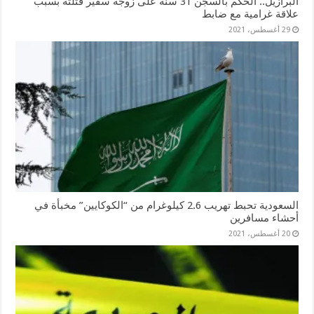
البرازيل.. الحكم بالسجن 31 سنة على زوجة سفير قتلته بسبب
علاقة غرامية مع ضابط
29 أغسطس، 2021
السعودية تحبط تهريب 2.6 كيلوغرام من “الكوكايين” مخبأة في
أحشاء مسافرين
20 أغسطس، 2021