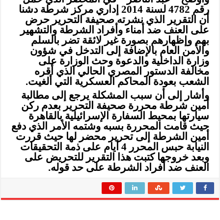
رقم 4782 لسنة 2014 إداري مركز شرطة دشنا
أن التقرير الذي نشرته صحيفة التحرير حرض
على العنف ضد أمناء وأفراد الشرطة والتشهير
بهم وإظهارهم بصورة غير لائقة تضر بالسلم
والأمن العام بالإضافة إلى التدخل في شؤون
وزارة الداخلية والدعوة وحث الوزارة على
مخالفة الدستور المصري الحالي الذي أقره
الشعب بعودة المحاكم العسكرية التي ألغيت.
وأشار إلى أن سبب المشكلة يرجع إلى مطالبة
أمين شرطة محررة صحيفة التحرير بعدم ركن
سيارتها بمحيط السفارة الإسرائيلية بالقاهرة
حيث قامت المحررة بسبه وشتمه الأمر الذي دفع
أمين الشرطة إلى تحرير محضر لها حيث قررت
النيابة حبس المحرر 4 أيام على ذمة التحقيقات
وبعد خروجها كتبت هذا التقرير للتحريض على
العنف ضد أفراد الشرطة على حد قوله.