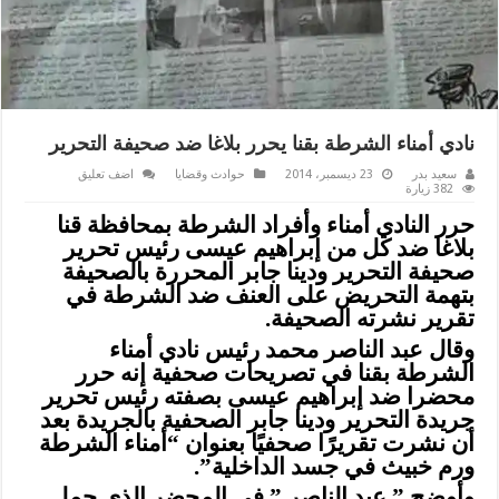
نادي أمناء الشرطة بقنا يحرر بلاغا ضد صحيفة التحرير
سعيد بدر
23 ديسمبر، 2014
حوادث وقضايا
اضف تعليق
382 زيارة
حرر النادي أمناء وأفراد الشرطة بمحافظة قنا
بلاغا ضد كل من إبراهيم عيسى رئيس تحرير
صحيفة التحرير ودينا جابر المحررة بالصحيفة
بتهمة التحريض على العنف ضد الشرطة في
تقرير نشرته الصحيفة.
وقال عبد الناصر محمد رئيس نادي أمناء
الشرطة بقنا في تصريحات صحفية إنه حرر
محضرا ضد إبراهيم عيسى بصفته رئيس تحرير
جريدة التحرير ودينا جابر الصحفية بالجريدة بعد
أن نشرت تقريرًا صحفيًا بعنوان “أمناء الشرطة
ورم خبيث في جسد الداخلية”.
وأوضح ” عبد الناصر ” في المحضر الذي حمل