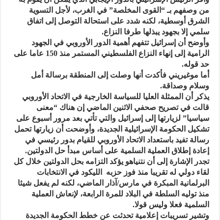
من وصفهم بـ “القوى المخلصة” في الغرب، لأجل التسوية
الشرق أوسطية، لكنه شدد على استحالة التوصل إلى اتفاق
سلمي إلا بجهود يبذلها طرفا النزاع.
وأوضح أن إسرائيل تتفهم أهمية الدور الأوروبي في الجهود
الرامية إلى إنهاء النزاع الفلسطيني المستمر منذ 150 عاما على
حد قوله.
أما موغيريني فأكدت أنها وصلت إلى المنطقة برسالة أمل
وسلام وصداقة.
يذكر أن الممثلة العليا للسياسة الخارجية في الاتحاد الأوروبي
قالت في تصريح صحفي الاثنين الماضي إن هناك “معنى
سياسيا” لزيارتها إلى إسرائيل والتي تأتي بعد مرور أسبوع على
تشكيل الحكومة الإسرائيلية الجديدة، وأوضحت أن زيارتها تحمل
رسالة تفيد باستعداد الاتحاد الأوروبي للقيام بدور رئيسي في
إعادة إطلاق العملية السلمية على أساس مبدأ حل الدولتين.
تجدر الإشارة إلى أن نتنياهو يؤكد التزامه بحل الدولتين خلال كل
لقاء دولي له تقريبا منذ فوز حزبه الليكود في الانتخابات
البرلمانية المبكرة في مارس/آذار الماضي، لكنه لم يفعل شيئا
منذ توليه السلطة في البلاد للمرة الرابعة، لإنعاش العملية
السلمية فعلا وليس قولا.
وتشير تسريبات إعلامية تحدثت عن خطط الحكومة الجديدة