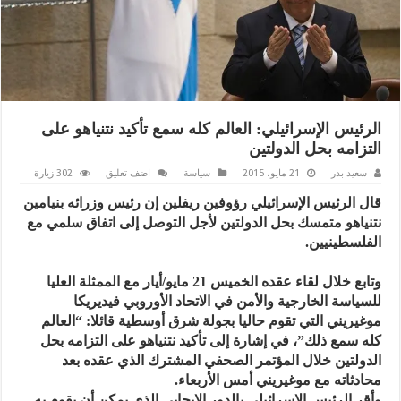
الرئيس الإسرائيلي: العالم كله سمع تأكيد نتنياهو على
التزامه بحل الدولتين
سعيد بدر
21 مايو، 2015
سياسة
اضف تعليق
302 زيارة
قال الرئيس الإسرائيلي رؤوفين ريفلين إن رئيس وزرائه بنيامين
نتنياهو متمسك بحل الدولتين لأجل التوصل إلى اتفاق سلمي مع
الفلسطينيين.
وتابع خلال لقاء عقده الخميس 21 مايو/أيار مع الممثلة العليا
للسياسة الخارجية والأمن في الاتحاد الأوروبي فيديريكا
موغيريني التي تقوم حاليا بجولة شرق أوسطية قائلا: “العالم
كله سمع ذلك”، في إشارة إلى تأكيد نتنياهو على التزامه بحل
الدولتين خلال المؤتمر الصحفي المشترك الذي عقده بعد
محادثاته مع موغيريني أمس الأربعاء.
وأقر الرئيس الإسرائيلي بالدور الإيجابي الذي يمكن أن يقوم به