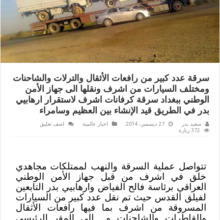
سرقة عدد كبير من رافعات الأثقال والترلات والشاحنات
ومختلف السيارات من اشرف ونقلها الى جهاز الأمن
الوطني ببغداد سرقة كرفانات اشرف لاستقرار ارهابيي
بدر في الطريق قيد الإنشاء بين العظيم وسامراء
سعيد بدر
27 ديسمبر، 2014
اخبار عالمية
اضف تعليق
372 زيارة
تتواصل عملية السرقة والنهب لممتلكات مجاهدي
خلق في اشرف من قبل جهاز الأمن الوطني
العراقي برئاسة فالح الفياض وارهابيي بدر التابعين
لفيلق القدس حيث تم نقل عدد كبير من السيارات
المسروقة من اشرف بما فيها رافعات الأثقال
والقاطرات والشاحنات و… الى المقر الرئيسي