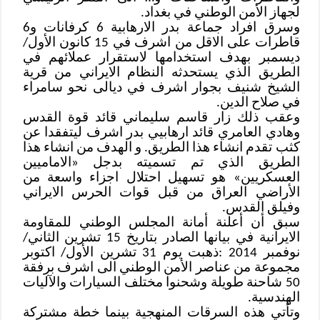
لجهاز الأمن الوطني في بغداد.
وسرق افراد جماعة بدر الارهابية 6 كرفانات و6
قاطرات على الاقل من اشرف في 15 كانون الأول/
ديسمبر بهدف استخدامها لاستقرار عملائهم في
الطريق الذي يستحدثه النظام الايراني من قرية
الشيخ شنيف بجوار اشرف في ديالى نحو سامراء
في صلاح الدين.
وعقب ذلك زار قاسم سليماني قائد قوة القدس
وهادي العامري قائد ارهابيي بدر اشرف ليتفقدا عن
كثب تقدم انشاء هذا الطريق. و الهدف من انشاء هذا
الطريق الذي تم تسميته بدجل «الاماميين
العسكريين» هو تسهيل احتلال اجزاء واسعة من
الأراضي العراق من قبل قوات الحرس الايراني
وفيلق القدس.
سبق أن أعلنة أمانة المجلس الوطني للمقاومة
الايرانية في بيانها الصادر بتاريخ 15 تشرين الثاني/
نوفمبر 2014 :ذهبت يوم 31 تشرين الأول/ اكتوبر
مجموعة من عناصر الأمن الوطني الى اشرف برفقة
50 شاحنة طويلة وشحنوا مختلف السيارات والآليات
الهندسية.
وتأتي هذه السرقات المنهجية بينما خطة مشتركة