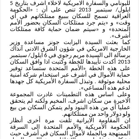
لليونامي والسفارة الامريكية لاخلاء اشرف بتاريخ 5
ايلول/ سبتمبر 2013 تنص على أن : «الحكومة
العراقية تسمح للسكان بببيع ممتلكاتهم في أي
وقت» و «يتم جرد ممتلكات السكان بحضور الأمم
المتحدة» و «سيتم ضمان حماية كافة ممتلكات
أشرف».
كما بعثت السيدة اليزابت جونز مساعدة وزير
الخارجية الامريكي في شؤون الشرق الادنى آنذاك
برسالة الى السيدة مريم رجوي في 6 ايلول/ سبتمبر
2013 أكدت تأييدها للخطة وكتبت اذا وافق السكان
على هذه الخطة «الأمم المتحدة ستساعد توفير
حماية الأموال في أشرف عبر استخدام شركة أمنية
محلية موثوقة . وتبذل السفارة الأمريكية كل جهدها
لدعم هذه المساعي».
وعلى اساس هذه التطمينات غادرت المجموعة
الاخيرة من سكان اشرف، المخيم ولكنه لم يتحقق
عمليا أي من هذه البنود ولم يتمكن السكان من بيع
ولو دولار واحد من ممتلكاتهم.
ان المقاومة الايرانية تلفت مرة أخرى أنظار
الحكومة الأمريكية والأمم المتحدة الى السرقة
الممنهجة وبالجملة لأموال السكان في أشرف حيث