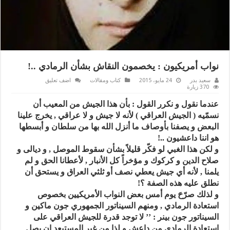
نواب أمريكيون : يخصمون النقاش بشأن الرمادي ..!
سعيد بدر
24 مايو، 2015
كتاب ومقالات
اضف تعليق
370 زيارة
عندما نقول و نكرر القول : بأن هذا الجيش من المعيب أن
نسمّيه ( الجيش العراقي ) لأنه لا جيش و لا عراقي , يخرج علينا
البعض و يصفنا بأوصاف ما أنزل الله بها من سلطان و أبسطها
هو اننا داعشيون ..!
و لكن هذا الغبي لو فكّر قليلاً بشأن سقوط الموصل , و ديالى و
صلاح الدين و كركوك و مؤخراً كل الأنبار , لأعطانا الحق و لم
يلمنا , لأنه أي جيش يعطي نصف أو ثلثي العراق و يستحق أن
نطلق عليه هذه الصفة ؟!
و لذلك صرّحَ يوم أمس بعض النواب الأمريكيين بخصوص
استعادة الرمادي , ومنهم السيناتور الجمهوري جون ماكين و
السيناتور جون بينر : ’’ لا توجد قدرة للجيش العراقي على
إستعادة الرمادي من داعش و لذا من غير المستبعد ان يصل