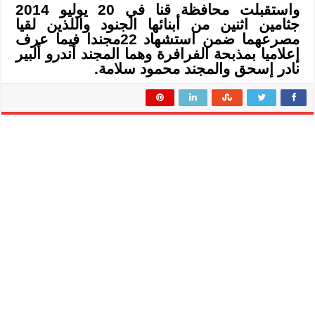
واستقبلت محافظة قنا في 20 يوليو 2014
جثامين اثنين من أبنائها الجنود واللذين لقيا
مصرعهما ضمن استشهاد 22مجندا فيما عرف
إعلاميا بمذبحة الفرافرة وهما المجند أندرو ألبير
نادر إسحق والمجند محمود سلامة.