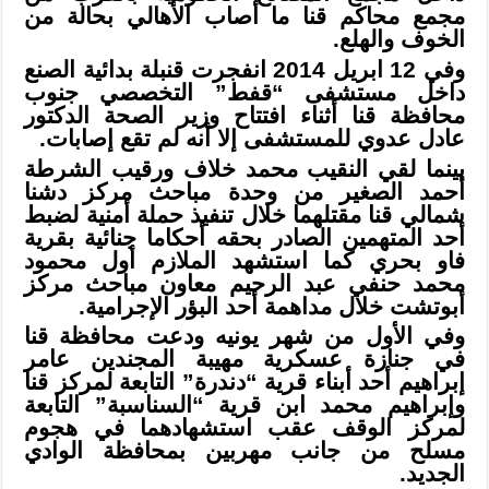
مجمع محاكم قنا ما أصاب الأهالي بحالة من
الخوف والهلع.
وفي 12 ابريل 2014 انفجرت قنبلة بدائية الصنع
داخل مستشفى “قفط” التخصصي جنوب
محافظة قنا أثناء افتتاح وزير الصحة الدكتور
عادل عدوي للمستشفى إلا أنه لم تقع إصابات.
بينما لقي النقيب محمد خلاف ورقيب الشرطة
أحمد الصغير من وحدة مباحث مركز دشنا
شمالي قنا مقتلهما خلال تنفيذ حملة أمنية لضبط
أحد المتهمين الصادر بحقه أحكاما جنائية بقرية
فاو بحري كما استشهد الملازم أول محمود
محمد حنفي عبد الرحيم معاون مباحث مركز
أبوتشت خلال مداهمة أحد البؤر الإجرامية.
وفي الأول من شهر يونيه ودعت محافظة قنا
في جنازة عسكرية مهيبة المجندين عامر
إبراهيم أحد أبناء قرية “دندرة” التابعة لمركز قنا
وإبراهيم محمد ابن قرية “السناسبة” التابعة
لمركز الوقف عقب استشهادهما في هجوم
مسلح من جانب مهربين بمحافظة الوادي
الجديد.