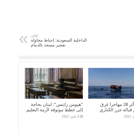
التالي
الداخلية السعودية: إحباط محاولة
تفجير مسجد بالدمام
فقدان أثر 28 مهاجرا غرق
“هيومن رايتس”: لبنان بحاجة
قبالة جزر الكناري
إلى خطط موثوقة لأزمة التعليم
6 مايو، 2022