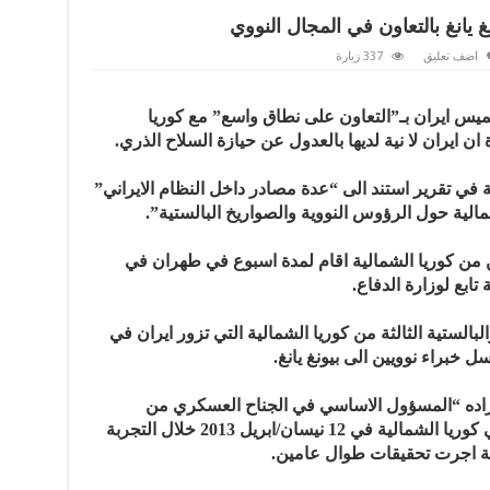
غ يانغ بالتعاون في المجال النووي
اضف تعليق
337 زيارة
خميس ايران بـ”التعاون على نطاق واسع” مع كوريا
ن ايران لا نية لديها بالعدول عن حيازة السلاح الذري.
 في تقرير استند الى “عدة مصادر داخل النظام الايراني”
الية حول الرؤوس النووية والصواريخ البالستية”.
يين من كوريا الشمالية اقام لمدة اسبوع في طهران في
ابع لوزارة الدفاع.
لبالستية الثالثة من كوريا الشمالية التي تزور ايران في
زاده “المسؤول الاساسي في الجناح العسكري من
البرنامج النووي الايراني” كان موجودا في كوريا الشمالية في 12 نيسان/ابريل 2013 خلال التجربة
ارضة اجرت تحقيقات طوال عامين.