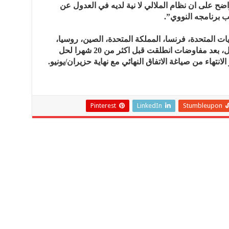
اضح على ان نظام الملالي لا نية لديه في العدول عن
ب برنامجه النووي”.
ران ودول مجموعة 5+1 (الولايات المتحدة، فرنسا، المملكة المتحدة، الصين، روسيا،
والمانيا) الى اتفاق اطار في 2 نيسان/ابريل، بعد مفاوضات انطلقت قبل اكثر من 20 شهرا لحل
لانتهاء من صياغة الاتفاق النهائي مع نهاية حزيران/يونيو.
Pinterest
LinkedIn
Stumbleupon