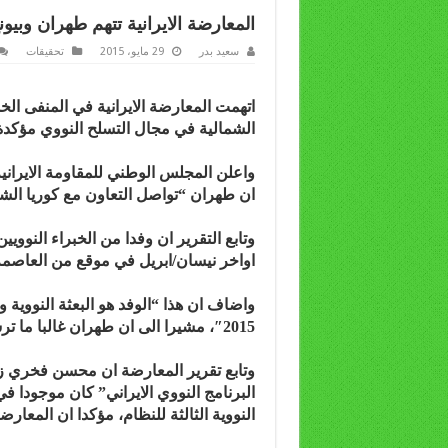
المعارضة الايرانية تتهم طهران وبيون
سعيد بدر
29 مايو، 2015
تحقيقات
اتهمت المعارضة الايرانية في المنفى ال
الشمالية في مجال التسلح النووي مؤكدة ا
واعلن المجلس الوطني للمقاومة الايرانية
ان طهران “تواصل التعاون مع كوريا الشم
وتابع التقرير ان وفدا من الخبراء النوو
اواخر نيسان/ابريل في موقع من العاصمة ت
واضاف ان هذا “الوفد هو البعثة النووية وا
2015″، مشيرا الى ان طهران غالبا ما ترسل خبراء نوويين الى بيونغ يانغ.
وتابع تقرير المعارضة ان محسن فخري 
النووية الثالثة للنظام، مؤكدا ان المع