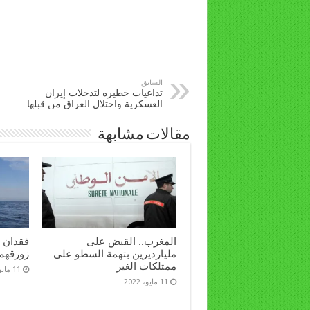
السابق
تداعيات خطيره لتدخلات إيران
العسكرية واحتلال العراق من قبلها
مقالات مشابهة
المغرب.. القبض على
مليارديرين بتهمة السطو على
زورقهم 
ممتلكات الغير
11 مايو، 2022
11 مايو، 2022