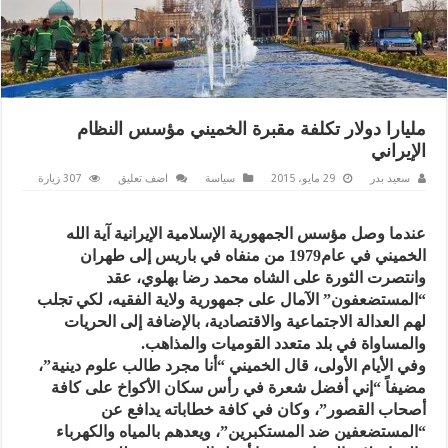
مليارا دولار تكلفة مقبرة الخميني مؤسس النظام
الإيراني
سعيد بدر
29 مايو، 2015
سياسة
اضف تعليق
307 زيارة
عندما وصل مؤسس الجمهورية الإسلامية الإيرانية آية الله
الخميني في عام1979 من منفاه في باريس إلى طهران
وانتصرت الثورة على الشاه محمد رضا بهلوي، عقد
“المستضعفون” الآمال على جمهورية ولاية الفقيه، لكي تجلب
لهم العدالة الاجتماعية والاقتصادية، بالإضافة إلى الحريات
والمساواة في بلد متعدد القوميات والمذاهب.
وفي الأيام الأولى، قال الخميني “أنا مجرد طالب علوم دينية”،
مضيفاً “إني أفضل شعرة في رأس سكان الأكواخ على كافة
أصحاب القصور”، وكان في كافة خطاباته يدافع عن
“المستضعفين ضد المستكبرين”، ويعدهم بالمياه والكهرباء