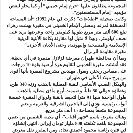
المجموعة يطلقون عليها “حرم إمام خميني” أو كما يحلو لبعض
مؤيديه “إمام المستضعفين”.
وكانت صحيفة “اطلاعات” ذكرت في عام 1992: “أن المساحة
المسقفة لمرقد ومصلى الإمام الخميني في مقبرة بهشت زهراء
تبلغ 600 ألف متر مربع طولها كيلومتر واحد، وعرضها يزيد على
نصف كيلومتر، وبهذا لا مثيل لها مقارنة بكافة الأبنية الدينية
الإسلامية والمسيحية واليهودية، وحتى الأديان الأخرى.”
مقبرة مقاومة للزلزال
وبما أن محافظة طهران معرضة لزلازل مدمرة في أي لحظة،
فقد أنشئت مقبرة الخميني لتقاوم هزة أرضية بقوة 10 درجات
على مقياس ريختر، ويقول مهندس مشروع المقبرة بأنها أقوى
من برج ميلاد الأعلى في طهران.
والهيكل الصلب الأساسي للقبة المطلية بالذهب وزنه 340 طن،
وغطاؤه حوالي 50 طناً، وصممت أربع مآذن مطلية بالذهب،
طول الواحدة منها 91 مترا لتحيط بالقبة ولرواق المقبرة خمسة
أبواب رئيسية تؤدي إلى الباحتين الشرقية والغربية وتضم
المجموعة متحفاً بمساحة 15 ألف متر مربع.
وهناك معرض باسم “شهر آفتاب”، أي مدينة الشمس من ضمن
المجموعة بلغت تكلفته 800 مليار تومان إيراني، انتهى إنشاؤه
في فترة رئاسة محمود أحمدي نجاد، ومن المقرر نقل معرض