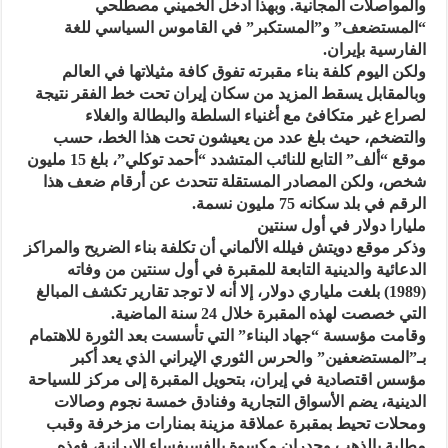
والمواصلات المجانية. وبهذا أدخل الخميني مصطلحي
“المستضعف” و”المستكبر” في القاموس السياسي للغة
الفارسية بإيران.
ولكن اليوم كلفة بناء مقبرته تفوق كافة مثيلاتها في العالم
وبالمقابل يسقط المزيد من سكان إيران تحت خط الفقر نتيجة
لصراع غير متكافئ مع أغنياء السلطة والبطالة والغلاء
والتضخم، حيث بلغ عدد من يعيشون تحت هذا الخط، حسب
موقع “ألف” التابع للنائب المتشدد “أحمد توكلي”، بلغ 15 مليون
شخص، ولكن المصادر المستقلة تتحدث عن أرقام ضعف هذا
الرقم في بلد سكانه 75 مليون نسمة.
مليارا دولار في أول سنتين
وذكر موقع دويتش فيلله الألماني أن تكلفة بناء الضريح والمراكز
الدعائية والدينية التابعة للمقبرة في أول سنتين من وفاته
(1989) بلغت ملياري دولار، إلا أنه لا توجد تقارير تكشف المبالغ
التي خصصت لهذه المقبرة خلال 24 سنة الماضية.
وقامت مؤسسة “جهاد البناء” التي تأسست بعد الثورة للاهتمام
بـ”المستضعفين” والحرس الثوري الإيراني الذي يعد أكبر
مؤسس اقتصادية في إيران، بتحويل المقبرة إلى مركز للسياحة
الدينية، يضم الأسواق التجارية وفنادق خمسة نجوم وصالات
ومحلات تحيط بمقبرة عملاقة مزينة بمنارات مزخرفة وقبب
مطلية بالذهب وجدران مكسوة بالفسيفساء الإيرانية، فهذه