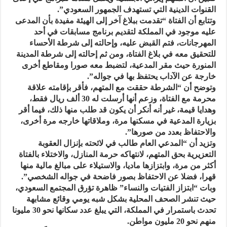
القنوات الدينية التي تستهدف الجمهور السعودي”.
وتتابع أن الفتاة “تقدمت ببلاغ آخر إلى الهيئة مفيدة بأن المدعى
عليه موجود في المملكة لتقديم برنامج مسابقات في أحد
المهرجانات، فتم القبض عليه، وإحالته إلى شرطة الأحساء
للتحقيق معه في بلاغ الفتاة، ومن ثم إحالته إلى شرطة المدينة
المنورة حيث مقر المدعية، لتضبط معه صورا ومقاطع أخرى
خارجة عن الآداب يحتفظ بها في جواله”.
وتوضح أن “الشرطة حققت مع المتهم، فأقر بإقامته علاقة
محرمة مع الفتاة، وزعم أنها أرسلت له 30 ألف ريال فقط،
وهدايا قيمة، غير أنه أنكر أن يكون قد طلب منها ذلك، فيما أقر
بزيارة المدعية في مسكنها مرة، وملاقاتها خارجه مرة أخرى،
والاحتفاظ بعدد من صورها”.
وتزيد أن “المدعي العام طالب في لائحته بإنزال العقوبة
التعزيرية بحق المتهم، لانتهاكه حرمة المنازل، والاختلاء بالفتاة
أكثر من مرة، وابتزازها ماديا، والاستيلاء على مبالغ مالية منها
قهرا، فضلا عن الاحتفاظ بصور فاضحة في جواله الشخصي”.
وبات “ابتزاز الفتيات والنساء” ظاهرة تؤرق المجتمع السعودي،
حيث تنشر الصحف المحلية بشكل شبه يومي وقائع مشابهة
تحدث باستمرار في المملكة، التي يبلغ عدد سكانها نحو 30 مليونا
منهم نحو 20 مليون مواطن.