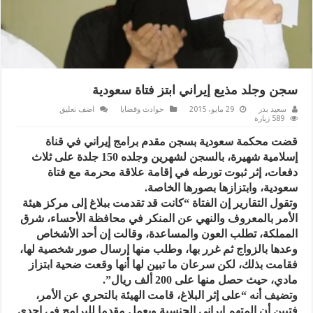
سجن وجلد مذيع إيراني ابتز فتاة سعودية
سعيد بدر
29 مايو، 2015
حوادث وقضايا
اضف تعليق
589 زيارة
قضت محكمة سعودية بسجن مقدم برامج إيراني في قناة
إسلامية شهيرة، بالسجن لشهرين وجلده 150 جلدة على ثلاث
دفعات، إثر ثبوت تورطه في إقامة علاقة محرمة مع فتاة
سعودية، وابتزازها بصورها الخاصة.
وتقول التقارير إن الفتاة “كانت قد تقدمت ببلاغ إلى مركز هيئة
الأمر بالمعروف والنهي عن المنكر في محافظة الأحساء، شرق
المملكة، تطلب العون والمساعدة، وقالت إن أحد الأشخاص
وعدها بالزواج ثم غرر بها، وطلب منها إرسال صور شخصية لها،
فقامت بذلك، لكن سرعان ما تبين لها أنها وقعت ضحية ابتزاز
مادي، حيث حصل منها على 200 ألف ريال”.
وتضيف أنه “على إثر البلاغ، قامت الهيئة بالتحري عن الأمر،
فتبين أن المتهم إيراني الجنسية ويعمل مقدما للبرامج في إحدى