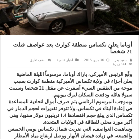
أوباما يعلن تكساس منطقة كوارث بعد عواصف قتلت
21 شخصاً
سعيد بدر
30 مايو، 2015
اخبار عالمية
اضف تعليق
341 زيارة
وقّع الرئيس الأميركي، باراك أوباما، مرسوماً الليلة الماضية
يعلن أجزاء في ولاية تكساس الأميركية منطقة كوارث بسبب
موجة من الطقس السيء أسفرت عن مقتل 21 شخصا وسببت
سيولا هائلة ودفعت السكان لترك بيوتهم.
وبموجب المرسوم الرئاسي يتم صرف أموال اتحادية للمساعدة
في إعادة البناء في تكساس. ولا تتوفر تقديرات لحجم الدمار في
تكساس الذي يبلغ حجم اقتصادها 1.4 تريليون دولار سنويا، وهي
أكبر مورد محلي للطاقة في الولايات المتحدة.
وساهمت العواصف، التي ضربت شمال تكساس يومي الخميس
والجمعة، في زيادة فيضان الأنهار ووصل ارتفاع مياه الأمطار