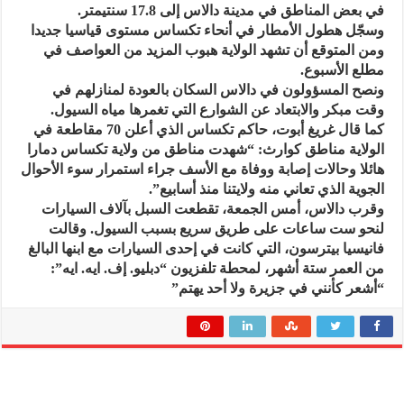
في بعض المناطق في مدينة دالاس إلى 17.8 سنتيمتر.
وسجّل هطول الأمطار في أنحاء تكساس مستوى قياسيا جديدا
ومن المتوقع أن تشهد الولاية هبوب المزيد من العواصف في
مطلع الأسبوع.
ونصح المسؤولون في دالاس السكان بالعودة لمنازلهم في
وقت مبكر والابتعاد عن الشوارع التي تغمرها مياه السيول.
كما قال غريغ أبوت، حاكم تكساس الذي أعلن 70 مقاطعة في
الولاية مناطق كوارث: “شهدت مناطق من ولاية تكساس دمارا
هائلا وحالات إصابة ووفاة مع الأسف جراء استمرار سوء الأحوال
الجوية الذي تعاني منه ولايتنا منذ أسابيع”.
وقرب دالاس، أمس الجمعة، تقطعت السبل بآلاف السيارات
لنحو ست ساعات على طريق سريع بسبب السيول. وقالت
فانيسيا بيترسون، التي كانت في إحدى السيارات مع ابنها البالغ
من العمر ستة أشهر، لمحطة تلفزيون “دبليو. إف. ايه. ايه”:
“أشعر كأنني في جزيرة ولا أحد يهتم”