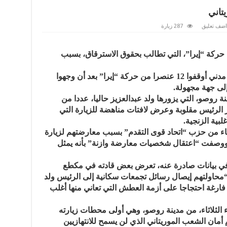
تاني
اضف تعليق
287 زيارة
حركة “إيرا”، التي تطالب بحقوق الاسترقاق، بسبب
وقالت مصادر مطلعة إن ضباطا في زي مدني أوقفوا 12 عنصرا من حركة “إيرا” بعد أن وجهوا
إلى جهة مجهولة.
ة روصو، التي يزورها ولد عبدالعزيز حاليا، عددا من
لرئيس مقلوبة وعرض لافتات مناهضة للزيارة التي
لبية الزنجية.
اء من حزب “اتحاد قوى التقدم” بسبب معارضتهم لزيارة
 ووصفت “اعتقال شخصيات معارضة وازنة” بأنه يمثل
 في بيانات صادرة عنه، تعرض بعض قادته في مكطع
 “محاولتهم إيصال رسائل تجمعات سكانية إلى الرئيس ولد
ارغة احتجاجا على أزمة العطش التي تعاني منها أغلب
 الثلاثاء، من مدينة روصو، وهي أولى محطات زيارته
م أمان الشعب الموريتاني الذي لن يسمح للانتهازيين