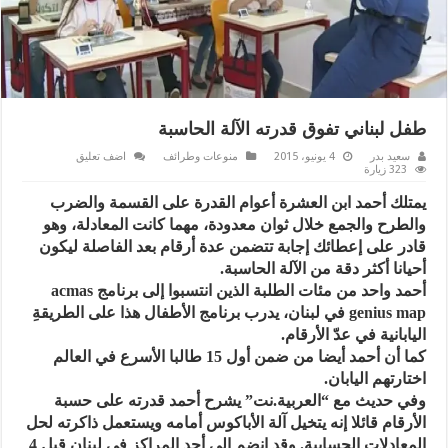
طفل لبناني تفوق قدرته الآلة الحاسبة
سعيد بدر
4 يونيو، 2015
منوعات وطرائف
اضف تعليق
323 زيارة
يمتلك أحمد ابن العشرة أعوام القدرة على القسمة والضرب
والطرح والجمع خلال ثوان معدودة، مهما كانت المعادلة، وهو
قادر على إعطائك إجابة تتضمن عدة أرقام بعد الفاصلة ليكون
أحيانا أكثر دقة من الآلة الحاسبة.
أحمد واحد من مئات الطلبة الذين انتسبوا إلى برنامج acmas
genius map في لبنان، يدرب برنامج الأطفال هذا على الطريقةِ
اليابانية في عدّ الأرقام.
كما أن أحمد أيضا من ضمن أول 15 طالبا الأسرع في العالم
اختارتهم اليابان.
وفي حديث مع “العربية.نت” يشرح أحمد قدرته على حسبة
الأرقام قائلا إنه يتخيل آلة الأباكوس أمامه ويستعمل ذاكرته لحل
المعادلات الحسابية. وقد انضم إلى أحد المراكز في لبنان قبل 4