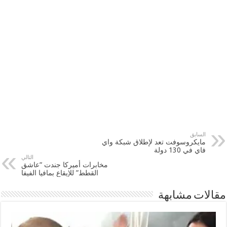
السابق
مايكروسوفت تعد لإطلاق شبكة واي
فاي في 130 دولة
التالي
مخابرات أميركا جندت “عاشق
القطط” للإيقاع بمافيا الفيفا
مقالات مشابهة