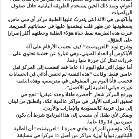
أعوام، ومنذ ذلك الحين يستخدم الطريقة اليابانية خلال صفوف
الرياضيات.
وأباكوس هي الآلة التي يتدربُ عليها الطلبة مركز أي سي ماس.
يحفظونـها عن ظهر قلب ليعتمدوا عليها في حساباتهم السريعة.
غيرت هذه الطريقة نمط حياة هؤلاء الطلبة وجعلتهم أكثر إصرارا
على التفوّق.
وشرح لوند “للعربية.نت” كيف تحسب الأرقام على آلة
الأباكوس أو العداد الصيني. وهي عبارة عن خشبة تحتوي على
خرزات تمثل كل خرزة منها رقما.
أما جويل التي تبلغ اليوم 11 عاما فقد انضمت إلى المركز قبل
عامين فقط. وقالت “هذه التقنية لم تحسن أدائي في الحسابات
فحسب فأنا اليوم من المتفوقين في مدرستي، وهذه التقنية
غيرت حياتي العلمية إلى الأفضل”.
ويرفع المركز شعار “أحضره طفلا وخذه عبقريا” نجح في
تحقيق المراتب الأولى في مراكز عالمية عدّة، وانطلقَ من لبنان
إلى دول عربية كالسعودية والإمارات والأردن.
ويمكن لأي طفل أن ينتسب إلى هذا البرنامج شرط أن يكون
عمره بين 14 و15 عاما.
وأكد مؤسس المركز د.هادي حمزة لـ “لعربية.نت” أن الطلبة
اللبنانيين تبوأوا أول8 مراكز من أصل 15 مركزا في مسابقة