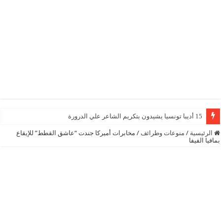
15 أديبا تونسيا يشيدون بتكريم الشاعر علي الدرورة
الرئيسية
/
منوعات وطرائف
/
مخابرات أميركا جندت “عاشق القطط” للإيقاع
بمافيا الفيفا