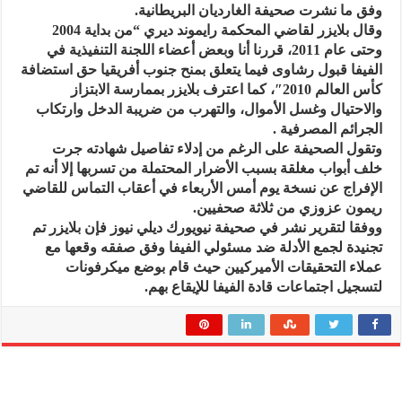
وفق ما نشرت صحيفة الغارديان البريطانية.
وقال بلايزر لقاضي المحكمة رايموند ديري “من بداية 2004
وحتى عام 2011، قررنا أنا وبعض أعضاء اللجنة التنفيذية في
الفيفا قبول رشاوى فيما يتعلق بمنح جنوب أفريقيا حق استضافة
كأس العالم 2010″، كما اعترف بلايزر بممارسة الابتزاز
والاحتيال وغسل الأموال، والتهرب من ضريبة الدخل وارتكاب
الجرائم المصرفية .
وتقول الصحيفة على الرغم من إدلاء تفاصيل شهادته جرت
خلف أبواب مغلقة بسبب الأضرار المحتملة من تسربها إلا أنه تم
الإفراج عن نسخة يوم أمس الأربعاء في أعقاب التماس للقاضي
ريمون عزوزي من ثلاثة صحفيين.
ووفقا لتقرير نشر في صحيفة نيويورك ديلي نيوز فإن بلايزر تم
تجنيدة لجمع الأدلة ضد مسئولي الفيفا وفق صفقه وقعها مع
عملاء التحقيقات الأميركيين حيث قام بوضع ميكرفونات
لتسجيل اجتماعات قادة الفيفا للإيقاع بهم.