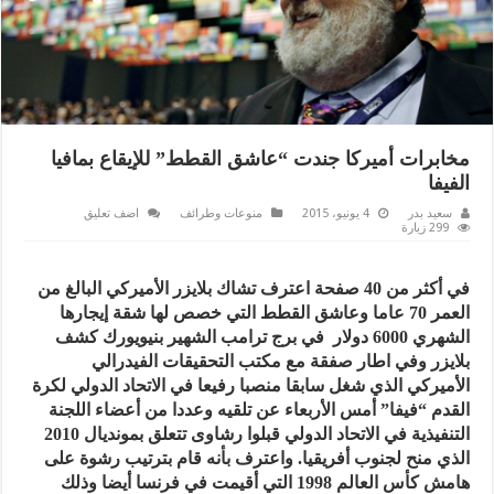
مخابرات أميركا جندت “عاشق القطط” للإيقاع بمافيا
الفيفا
سعيد بدر
4 يونيو، 2015
منوعات وطرائف
اضف تعليق
299 زيارة
في أكثر من 40 صفحة اعترف تشاك بلايزر الأميركي البالغ من
العمر 70 عاما وعاشق القطط التي خصص لها شقة إيجارها
الشهري 6000 دولار في برج ترامب الشهير بنيويورك كشف
بلايزر وفي اطار صفقة مع مكتب التحقيقات الفيدرالي
الأميركي الذي شغل سابقا منصبا رفيعا في الاتحاد الدولي لكرة
القدم “فيفا” أمس الأربعاء عن تلقيه وعددا من أعضاء اللجنة
التنفيذية في الاتحاد الدولي قبلوا رشاوى تتعلق بمونديال 2010
الذي منح لجنوب أفريقيا. واعترف بأنه قام بترتيب رشوة على
هامش كأس العالم 1998 التي أقيمت في فرنسا أيضا وذلك