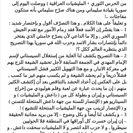
من الحرس الثوري + المليشيات العراقية ) ووصلت اليوم إلى
سوريا بقيادة سليماني ومن هناك صرّح سليماني بأنه ستكون
مفاجئات ..!
و تعليقاً على هذا الكلام , و هذا التصرّف أقول و بإختصار شديد :
1 – هذا يفسّر إن الأسد فعلاً فقد زمام الأمور مع تقدم الجيش
السوري الحر , و إلا ما الداعي لأن يصرّح خامنئي الذي يفتخر
دائماً بإنتصارات بشار الاسد وحزب الله في سوريا بهذا التصريح
الذي ينتظره العالم ككل ؟!
2 – هذا التصريح يكشف لنا الغاية من إستغلال السيستاني لإسم
الإمام المهدي في الجمعة السابقة لأجل تحشيد الشيعة للزج بهم
في معركة الانبار, و مع هذا التهويل الكبير فشل السيستاني
فشلاً ذريعاً و لم يحشد الشيعة و لم يكسب منهم غير ما كسب ,
بل على العكس إن أعداد الحشد بالتناقص بعد أن إكتشف الكثير
منهم : إن ما يحدث عبارة عن لعبة وفلم هوليودي من إخراج
السيستاني و إيران و بطولة كل من ( داعش و المليشيات ) و
السيناريو هو ( الإنتصار للسنة من جهة داعش المنتحلة للتسنن )
و ( الإنتصار لزينب من جهة المليشيات المنتحلة للتشيع ) !
3 – و يكشف لنا أيضاً و بكل وضوح – إلا من يريد مجانبة الحقيقة
– إن إيران خسرت كل أوراقها في المنطقة فلا الحوثيين
سيطروا , و لا حزب الله انتصر و لا المليشيات سحقت داعش , و