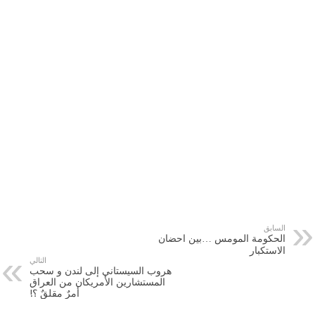
السابق
الحكومة المومس …بين احضان
الاستكبار
التالي
هروب السيستاني إلى لندن و سحب
المستشارين الأمريكان من العراق
أمرٌ مقلقٌ ؟!