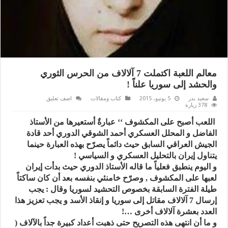
معالم اللعبة اكتملت 7 آلالاف من الحرس الثوري
والحشد إلى سوريا علناً !
سعيد بدر
5 يونيو، 2015
كتاب ومقالات
اضف تعليق
378 زيارة
اللعب أصبح على المكشوف ‘‘ عبارةٌ أستعيرها من الأستاذ
الفاضل و المحلل العسكري أحمد الشوقي الدوري أحد قادة
الجيش العراقي السابق حيث دائماً يصرّح بهذه العبارة حينما
يتناول إيران بالتحليل العسكري و السياسي !
و اليوم ينطبق فعلياً ما قاله الأستاذ الدوري حيث بدأت إيران
لعبها على المكشوف , وصرّح خامنئي بنفسه بعد أن كان ساكتاً
طيلة الفترة السابقة بخصوص التحشيد لسوريا وقال : يجب
إرسال 7 آلالاف مقاتل إلى سوريا و إنقاذ الأسد و يجب تعزيز هذا
العدد بعشرة آلالاف أخرى …!
و ما أن انتهى هذه التصريح حتى ذهبت أعداد كبيرة جداً بالآلاف (