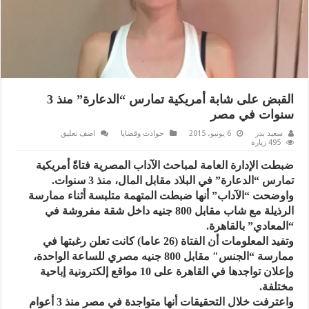
القبض على شابة أمريكية تمارس “الدعارة” منذ 3
سنوات في مصر
سعيد بدر
6 يونيو، 2015
حوادث وقضايا
اضف تعليق
495 زيارة
ضبطت الإدارة العامة لمباحث الآداب المصرية فتاةً أمريكية
تمارس “الدعارة” في البلاد مقابل المال، منذ 3 سنوات.
واوضحت “الآداب” أنها ضبطت المتهمة متلبسة أثناء ممارسة
الرذيلة مع شاب مقابل 800 جنيه داخل شقة مفروشة في
“المعادي” بالقاهرة.
وتفيد المعلومات أن الفتاة (26 عاما) كانت تعلن رغبتها في
ممارسة “الجنس″ مقابل 800 جنيه مصري للساعة الواحدة،
وإعلان تواجدها في القاهرة على 10 مواقع إلكترونية إباحية
مختلفة.
واعترفت خلال التحقيقات أنها متواجدة في مصر منذ 3 أعوام