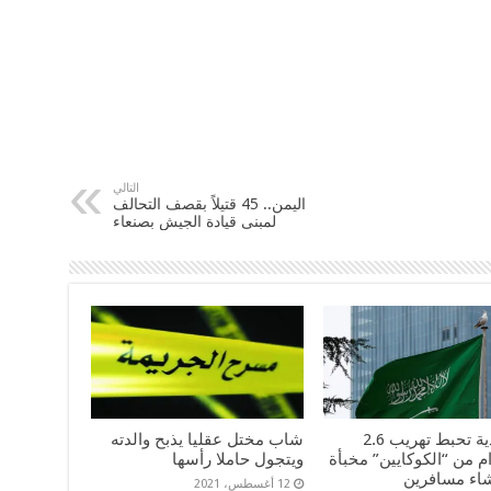
التالي
اليمن.. 45 قتيلاً بقصف التحالف
لمبنى قيادة الجيش بصنعاء
السعودية تحبط تهريب 2.6
شاب مختل عقليا يذبح والدته
م من “الكوكايين” مخبأة
ويتجول حاملا رأسها
اء مسافرين
12 أغسطس، 2021