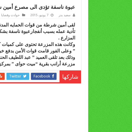
عبوة ناسفة تؤدى الى مصرع أمين ش
سعيد بدر
7 يونيو، 2015
حوادث وقضايا
لقى أمين شرطة من قوات الحمايه المدنية
تأدية عمله بسبب أنفجارعبوة ناسفة بشك
المزارع .
وكانت هذه المزرعة تحتوى على كميات كب
” وعلى الفور قامت قوات الأمن بدفع خبر
وذلك بعد تلقى العميد ” عبد اللطيف الحنا
مزرعة أرانب بقرية “ميت حواى ” بمركز
Twitter
Facebook
شاركها