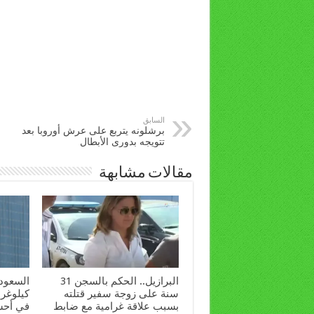
السابق
برشلونه يتربع على عرش أوروبا بعد
تتويجه بدورى الأبطال
مقالات مشابهة
البرازيل.. الحكم بالسجن 31
سنة على زوجة سفير قتلته
كيلوغرا
بسبب علاقة غرامية مع ضابط
في أحش