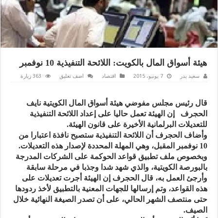
هيئة أسواق المال بالكويت: اللائحة التنفيذية 10 نوفمبر
سعيد بدر
7 يونيو، 2015
اقتصاد
اضف تعليق
363 زيارة
قال رئيس مجلس مفوضي هيئة أسواق المال الكويتية نايف
الحجرف إن الهيئة تعمل حاليا على إعداد اللائحة التنفيذية
للتعديلات البرلمانية الأخيرة على قانون الهيئة.
وأضاف الحجرف أن اللائحة التنفيذية ستصبح نافذة اعتبارا من
10 نوفمبر المقبل، وهي المهلة المحددة لإصدار هذه التعديلات.
وبخصوص ملف تطبيق قواعد الحوكمة على الشركات المدرجة
بالبورصة الكويتية، والذي شهد شدا وجذبا في مرحلة سابقة
وأرجئ العمل به، قال الحجرف إن الهيئة أجرت تعديلات على
هذه القواعد، وتم إرسالها للجهات المعنية بالتطبيق لأخذ ردودها
حتى منتصف الشهر الحالي، على أن تصدر الصيغة النهائية خلال
الصيف.