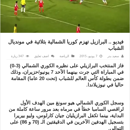
فيديو .. البرازيل تهزم كوريا الشمالية بثلاثية في مونديال
الشباب
سعيد بدر
7 يونيو، 2015
الرياضة
اضف تعليق
347 زيارة
فاز المنتخب البرازيلي على نظيره الكوري الشمالي (3-0)
في المباراة التي جرت بينهما الأحد 7 يونيو/حزيران، وذلك
ضمن بطولة كأس العالم للشباب (تحت 20 عاما) المقامة
حاليا في نيوزيلاندا.
وسجل الكوري الشمالي هيو سونغ مين الهدف الأول
لراقصي السامبا خطأ في مرماه بعد مرور ساعة كاملة من
البداية، بينما تكفل البرازيليان جيان كارلوس، وليو بيريرا
بتسجيل الهدفين الآخرين في الدقيقتين الـ (70 و 86) على
التوالي.