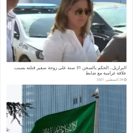
البرازيل.. الحكم بالسجن 31 سنة على زوجة سفير قتلته بسبب
علاقة غرامية مع ضابط
29 أغسطس، 2021