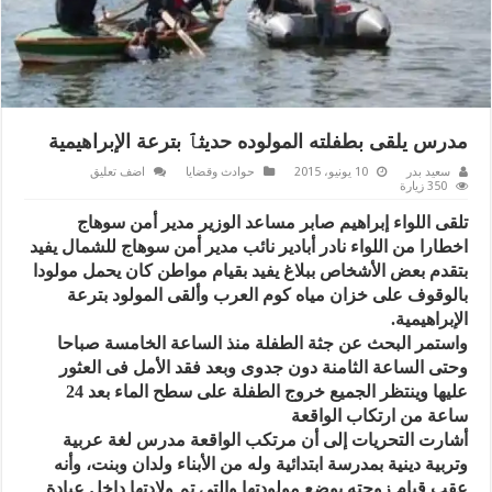
مدرس يلقى بطفلته المولوده حديثٱ بترعة الإبراهيمية
سعيد بدر
10 يونيو، 2015
حوادث وقضايا
اضف تعليق
350 زيارة
تلقى اللواء إبراهيم صابر مساعد الوزير مدير أمن سوهاج
اخطارا من اللواء نادر أبادير نائب مدير أمن سوهاج للشمال يفيد
بتقدم بعض الأشخاص ببلاغ يفيد بقيام مواطن كان يحمل مولودا
بالوقوف على خزان مياه كوم العرب وألقى المولود بترعة
الإبراهيمية.
واستمر البحث عن جثة الطفلة منذ الساعة الخامسة صباحا
وحتى الساعة الثامنة دون جدوى وبعد فقد الأمل فى العثور
عليها وينتظر الجميع خروج الطفلة على سطح الماء بعد 24
ساعة من ارتكاب الواقعة
أشارت التحريات إلى أن مرتكب الواقعة مدرس لغة عربية
وتربية دينية بمدرسة ابتدائية وله من الأبناء ولدان وبنت، وأنه
عقب قيام زوجته بوضع مولودتها والتى تم ولادتها داخل عيادة