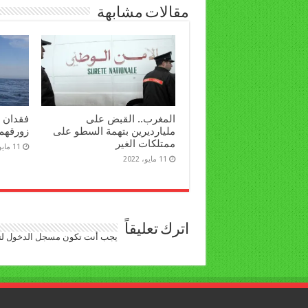
مقالات مشابهة
المغرب.. القبض على
مليارديرين بتهمة السطو على
زورقهم 
ممتلكات الغير
11 مايو، 2022
11 مايو، 2022
اترك تعليقاً
يجب أنت تكون
مسجل الدخول
لت