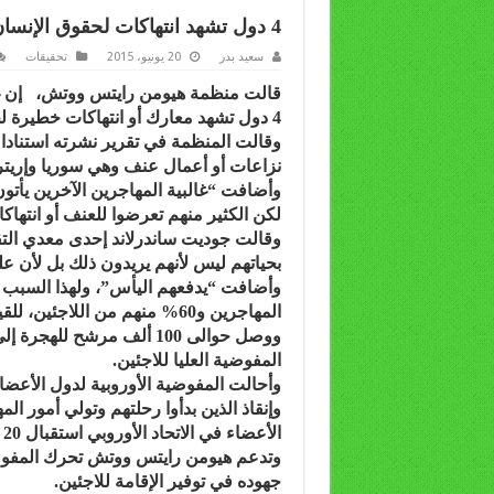
4 دول تشهد انتهاكات لحقوق الإنسان تصدر المهاجرين إلى أوروبا
سعيد بدر
20 يونيو، 2015
تحقيقات
قالت منظمة هيومن رايتس ووتش، إن غالبي
4 دول تشهد معارك أو انتهاكات خطيرة لحقوق الإنسان.
نزاعات أو أعمال عنف وهي سوريا وإريتر
وأضافت “غالبية المهاجرين الآخرين يأتون
لكن الكثير منهم تعرضوا للعنف أو انته
وقالت جوديت ساندرلاند إحدى معدي التق
بحياتهم ليس لأنهم يريدون ذلك بل لأن علي
وأضافت “يدفعهم اليأس”، ولهذا السبب فإ
المهاجرين و60% منهم من اللاجئين، للقيام بهذه الرحلة البحرية المحفوفة بالمخاطر، تفشل.
ووصل حوالى 100 ألف مرشح لله
المفوضية العليا للاجئين.
وأحالت المفوضية الأوروبية لدول الأعض
وإنقاذ الذين بدأوا رحلتهم وتولي أمور 
الأعضاء في الاتحاد الأوروبي استقبال 20 ألف لاجئ من سوريا.
وتدعم هيومن رايتس ووتش تحرك المفوضية
جهوده في توفير الإقامة للاجئين.