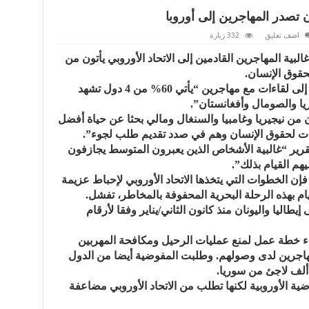
اضف تعليق
332 زيارة
ة المهاجرين القادمين إلى الاتحاد الأوروبي يأتون من
وقالت المنظمة في تقرير نشرته استنادا إلى لقاءات مع مهاجرين “يأتي 60% من 4 دول تشهد
يا والصومال وأفغانستان”.
 من نيجيريا وغامبيا والسنغال ومالي بحثا عن حياة أفضل
اكات لحقوق الإنسان وهم في صدد تقديم طلب لجوء”.
رير “غالبية الأشخاص الذين يعبرون المتوسط يجازفون
هم القيام بذلك”.
ن الخطوات التي يتخذها الاتحاد الأوروبي لإحباط عزيمة
جرة إلى إيطاليا واليونان منذ كانون الثاني/يناير وفقا لأرقام
اء خطة عمل لمنع عمليات الرحيل ومكافحة المهربين
المهاجرين لدى وصولهم. وطلبت المفوضية أيضا من الدول
 الأوروبية لكنها تطلب من الاتحاد الأوروبي مضاعفة