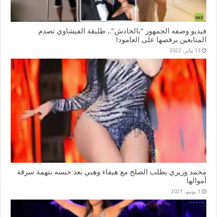
فيديو وصفه الجمهور “بالخادش”.. طليقة الفيشاوي تصدم
المتابعين برقصها على العامود!
13 يناير، 2022
محمد وزيري يطلب الصلح مع هيفاء وهبي بعد حبسه بتهمة سرقة
أموالها
3 يونيو، 2021