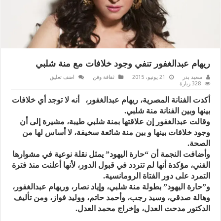
ريهام عبدالغفور تنفي وجود خلافات مع منة شلبي
سعيد بدر
21 يونيو، 2015
ثقافة وفن
اضف تعليق
328 زيارة
أكدت الفنانة المصرية، ريهام عبدالغفور، أنه لا توجد أي خلافات
بينها وبين الفنانة منة شلبي.
وقالت عبدالغفور إن علاقتها بمنة شلبي طيبة، مشيرة إلى أن
وجود خلافات بينها و بين منة شائعة سخيفة، لا أساس لها من
الصحة.
وأضافت النجمة أن “حارة اليهود” يمثل نقلة نوعية في مشوارها
الفني، مؤكدة أنها لم تتردد في قبول الدور، لأنها أعلنت منذ فترة
التمرد على دور الفتاة الرومانسية.
و”حارة اليهود” بطولة منة شلبي، وإياد نصار، وريهام عبدالغفور،
وهالة صدقي، وسيد رجب، وأحمد حاتم، ووليد فواز، ومن تأليف
الدكتور مدحت العدل، وإخراج محمد العدل.